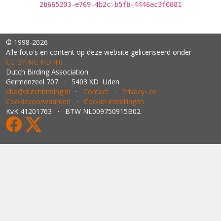
2b665203-e769-4b2c-b5fb-4446ac3f0881
© 1998-2026
Alle foto's en content op deze website gelicenseerd onder
CC BY‑NC‑ND 4.0
Dutch Birding Association
Germenzeel 707 · 5403 XD Uden
dba@dutchbirding.nl
·
Contact
·
Privacy- en
Cookievoorwaarden
·
Cookie-instellingen
KvK 41201763 · BTW NL009750915B02