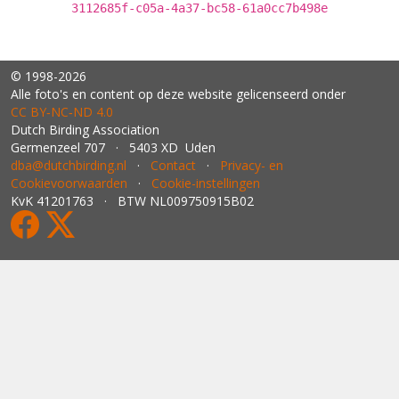
3112685f-c05a-4a37-bc58-61a0cc7b498e
© 1998-2026
Alle foto's en content op deze website gelicenseerd onder
CC BY‑NC‑ND 4.0
Dutch Birding Association
Germenzeel 707 · 5403 XD Uden
dba@dutchbirding.nl
·
Contact
·
Privacy- en
Cookievoorwaarden
·
Cookie-instellingen
KvK 41201763 · BTW NL009750915B02