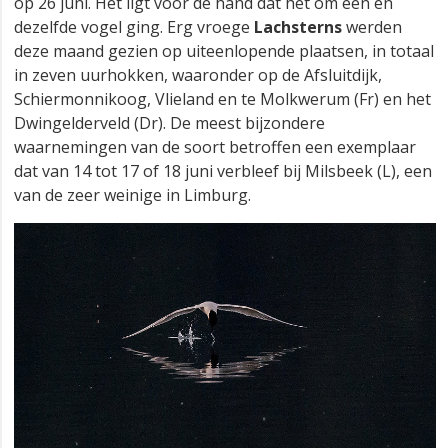
op 26 juni. Het ligt voor de hand dat het om een en
dezelfde vogel ging. Erg vroege
Lachsterns
werden
deze maand gezien op uiteenlopende plaatsen, in totaal
in zeven uurhokken, waaronder op de Afsluitdijk,
Schiermonnikoog, Vlieland en te Molkwerum (Fr) en het
Dwingelderveld (Dr). De meest bijzondere
waarnemingen van de soort betroffen een exemplaar
dat van 14 tot 17 of 18 juni verbleef bij Milsbeek (L), een
van de zeer weinige in Limburg.