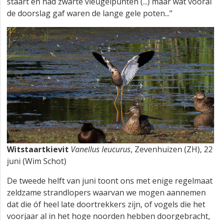
staart en had zwarte vleugelpunten (...) maar wat vooral
de doorslag gaf waren de lange gele poten..."
Witstaartkievit
Vanellus leucurus
, Zevenhuizen (ZH), 22
juni (Wim Schot)
De tweede helft van juni toont ons met enige regelmaat
zeldzame strandlopers waarvan we mogen aannemen
dat die óf heel late doortrekkers zijn, of vogels die het
voorjaar al in het hoge noorden hebben doorgebracht,