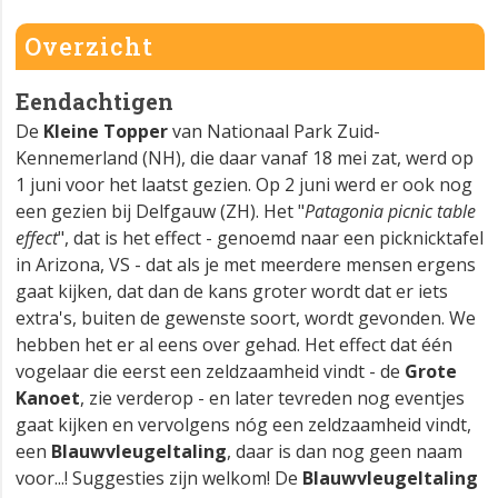
Overzicht
Eendachtigen
De
Kleine Topper
van Nationaal Park Zuid-
Kennemerland (NH), die daar vanaf 18 mei zat, werd op
1 juni voor het laatst gezien. Op 2 juni werd er ook nog
een gezien bij Delfgauw (ZH). Het "
Patagonia picnic table
effect
", dat is het effect - genoemd naar een picknicktafel
in Arizona, VS - dat als je met meerdere mensen ergens
gaat kijken, dat dan de kans groter wordt dat er iets
extra's, buiten de gewenste soort, wordt gevonden. We
hebben het er al eens over gehad. Het effect dat één
vogelaar die eerst een zeldzaamheid vindt - de
Grote
Kanoet
, zie verderop - en later tevreden nog eventjes
gaat kijken en vervolgens nóg een zeldzaamheid vindt,
een
Blauwvleugeltaling
, daar is dan nog geen naam
voor...! Suggesties zijn welkom! De
Blauwvleugeltaling