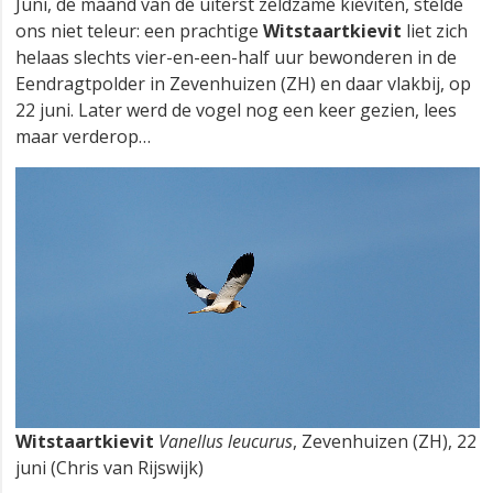
Juni, de maand van de uiterst zeldzame kieviten, stelde
ons niet teleur: een prachtige
Witstaartkievit
liet zich
helaas slechts vier-en-een-half uur bewonderen in de
Eendragtpolder in Zevenhuizen (ZH) en daar vlakbij, op
22 juni. Later werd de vogel nog een keer gezien, lees
maar verderop…
Witstaartkievit
Vanellus leucurus
, Zevenhuizen (ZH), 22
juni (Chris van Rijswijk)