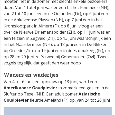
moeten het in de zomer met slechts enkele bezoekers
doen. Van 1 tot 4 juni was er een bij het Eemmeer (NH),
van 2 tot 10 juni een in de Onlanden (Dr), op 6 juni een
in de Ankeveense Plassen (NH), op 7 juni een in het
Kromslootpark in Almere (Fl), op 8 juni vloog er een
over de Nieuwe Driemanspolder (ZH), op 11 juni was er
een te zien in Zegveld (ZH), op 13 juni waarschijnlijk een
in het Naardermeer (NH), op 18 juni een in De Blikken
bij Groede (Zld), op 19 juni een in de Ezumakeeg (Fr), en
op 28 en 29 juni zelfs twee bij Genemuiden (Ovl). Twee
vogels tegelijk, dat geeft dan weer hoop...
Waders en wadertjes
Van 4 tot 6 juni, en opnieuw op 13 juni, werd een
Amerikaanse Goudplevier
in zomerkleed gezien in de
Slufter op Texel (NH). Een adult zomer
Aziatische
Goudplevier
fleurde Ameland (Fr) op, van 24 tot 26 juni.