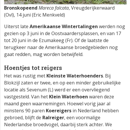
Bronskopeend
Mareca falcata
, Vreugderijkerwaard
(Ovl), 14 juni (Eric Menkveld)
Uiterst late
Amerikaanse Wintertalingen
werden nog
gezien op 3 juni in de Oostvaardersplassen, en van 17
tot 20 juni in de Ezumakeeg (Fr). Of de laatste de
terugkeer naar de Amerikaanse broedgebieden nog
gaat redden, mag worden betwijfeld.
Hoentjes tot reigers
Het was rustig met
Kleinste Waterhoenders
. Bij
Blokzijl zaten er twee, en op een minder gebruikelijke
locatie als Sevenum (L) werd er een overvliegend
vastgesteld. Van het
Klein Waterhoen
waren deze
maand geen waarnemingen. Hoewel vorig jaar al
minstens 90 paren
Koereigers
in Nederland hebben
gebroed, blijft de
Ralreiger
, een voormalige
Nederlandse broedvogel, daarbij sterk achter. We