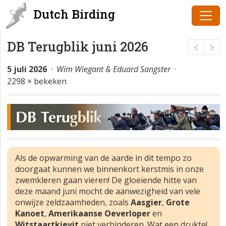
Dutch Birding
DB Terugblik juni 2026
5 juli 2026
·
Wim Wiegant & Eduard Sangster
·
2298 × bekeken
Als de opwarming van de aarde in dit tempo zo
doorgaat kunnen we binnenkort kerstmis in onze
zwemkleren gaan vieren! De gloeiende hitte van
deze maand juni mocht de aanwezigheid van vele
onwijze zeldzaamheden, zoals
Aasgier
,
Grote
Kanoet
,
Amerikaanse Oeverloper
en
Witstaartkievit
niet verhinderen. Wat een drukte!