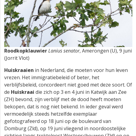
Roodkopklauwier
Lanius senator
, Amerongen (U), 9 juni
(Jorrit Vlot)
Huiskraaien
in Nederland, die moeten voor hun leven
vrezen. Het immigratiebeleid of beter, het
verblijfsbeleid, concordeert niet goed met deze soort. Of
de
Huiskraai
die zich op 3 en 4 juni in Katwijk aan Zee
(ZH) bevond, zijn verblijf met de dood heeft moeten
bekopen, dat is nog niet bekend. In ieder geval werd
vermoedelijk steeds hetzelfde exemplaar
gefotografeerd op 18 juni op de boulevard van
Domburg (Zld), op 19 juni vliegend in noordoostelijke
richting langs trektelpost Westenschouwen (Zld) en op