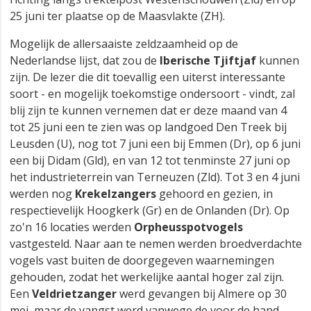
25 juni ter plaatse op de Maasvlakte (ZH).
Mogelijk de allersaaiste zeldzaamheid op de
Nederlandse lijst, dat zou de
Iberische Tjiftjaf
kunnen
zijn. De lezer die dit toevallig een uiterst interessante
soort - en mogelijk toekomstige ondersoort - vindt, zal
blij zijn te kunnen vernemen dat er deze maand van 4
tot 25 juni een te zien was op landgoed Den Treek bij
Leusden (U), nog tot 7 juni een bij Emmen (Dr), op 6 juni
een bij Didam (Gld), en van 12 tot tenminste 27 juni op
het industrieterrein van Terneuzen (Zld). Tot 3 en 4 juni
werden nog
Krekelzangers
gehoord en gezien, in
respectievelijk Hoogkerk (Gr) en de Onlanden (Dr). Op
zo'n 16 locaties werden
Orpheusspotvogels
vastgesteld. Naar aan te nemen werden broedverdachte
vogels vast buiten de doorgegeven waarnemingen
gehouden, zodat het werkelijke aantal hoger zal zijn.
Een
Veldrietzanger
werd gevangen bij Almere op 30
mei, maar de vangst werd vanwege de voor de hand