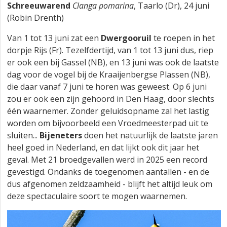
Schreeuwarend
Clanga pomarina
, Taarlo (Dr), 24 juni
(Robin Drenth)
Van 1 tot 13 juni zat een
Dwergooruil
te roepen in het
dorpje Rijs (Fr). Tezelfdertijd, van 1 tot 13 juni dus, riep
er ook een bij Gassel (NB), en 13 juni was ook de laatste
dag voor de vogel bij de Kraaijenbergse Plassen (NB),
die daar vanaf 7 juni te horen was geweest. Op 6 juni
zou er ook een zijn gehoord in Den Haag, door slechts
één waarnemer. Zonder geluidsopname zal het lastig
worden om bijvoorbeeld een Vroedmeesterpad uit te
sluiten...
Bijeneters
doen het natuurlijk de laatste jaren
heel goed in Nederland, en dat lijkt ook dit jaar het
geval. Met 21 broedgevallen werd in 2025 een record
gevestigd. Ondanks de toegenomen aantallen - en de
dus afgenomen zeldzaamheid - blijft het altijd leuk om
deze spectaculaire soort te mogen waarnemen.