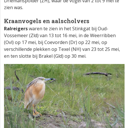
Driemanspolder (ZH), waar de vogel van 2 tot 9 mei te
zien was.
Kraanvogels en aalscholvers
Ralreigers
waren te zien in het Stinkgat bij Oud-
Vossemeer (Zld) van 13 tot 16 mei, in de Weerribben
(Ovl) op 17 mei, bij Coevorden (Dr) op 22 mei, op
verschillende plekken op Texel (NH) van 23 tot 25 mei,
en ten slotte bij Brakel (Gld) op 30 mei.