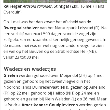
Ralreiger
Ardeola ralloides
, Stinkgat (Zld), 16 mei (Hans
Overduin)
Op 1 mei was het dan zover: het afscheid van de
Dwergaalscholver
van het Natuurpark Lelystad (Fl). Na
een verblijf van exact 500 dagen vond de vogel zijn
zelfgekozen eenzaamheid kennelijk genoeg geweest. In
de maand mei was er wel nog een andere vogel te zien,
en wel op het Beuven op de Strabrechtse Hei (NB),
vanaf 23 tot 30 mei.
Waders en wadertjes
Grielen
werden gehoord over Meijendel (ZH) op 1 mei,
gezien en gehoord bij het zweefvliegveld in het
Noordhollands Duinreservaat (NH), gezien op Ameland
(Fr) op 22 mei, gehoord bij Heiloo (NH) op 24 mei en
gehoord en gezien bij Klein Welsden (L) op 26 mei. Maar
liefst drie
Amerikaanse Goudplevieren
werden gezien