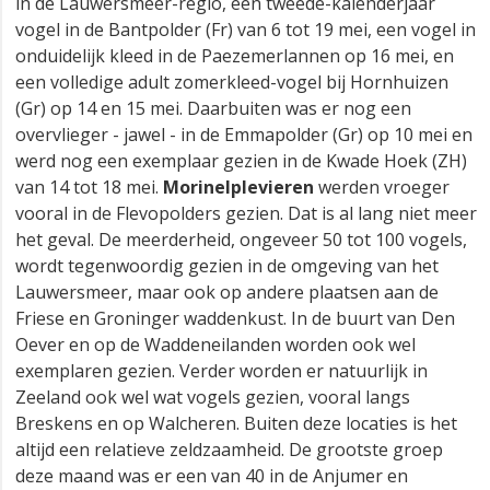
in de Lauwersmeer-regio, een tweede-kalenderjaar
vogel in de Bantpolder (Fr) van 6 tot 19 mei, een vogel in
onduidelijk kleed in de Paezemerlannen op 16 mei, en
een volledige adult zomerkleed-vogel bij Hornhuizen
(Gr) op 14 en 15 mei. Daarbuiten was er nog een
overvlieger - jawel - in de Emmapolder (Gr) op 10 mei en
werd nog een exemplaar gezien in de Kwade Hoek (ZH)
van 14 tot 18 mei.
Morinelplevieren
werden vroeger
vooral in de Flevopolders gezien. Dat is al lang niet meer
het geval. De meerderheid, ongeveer 50 tot 100 vogels,
wordt tegenwoordig gezien in de omgeving van het
Lauwersmeer, maar ook op andere plaatsen aan de
Friese en Groninger waddenkust. In de buurt van Den
Oever en op de Waddeneilanden worden ook wel
exemplaren gezien. Verder worden er natuurlijk in
Zeeland ook wel wat vogels gezien, vooral langs
Breskens en op Walcheren. Buiten deze locaties is het
altijd een relatieve zeldzaamheid. De grootste groep
deze maand was er een van 40 in de Anjumer en