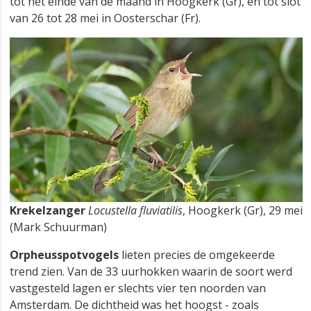
tot het einde van de maand in Hoogkerk (Gr), en tot slot
van 26 tot 28 mei in Oosterschar (Fr).
Krekelzanger
Locustella fluviatilis
, Hoogkerk (Gr), 29 mei
(Mark Schuurman)
Orpheusspotvogels
lieten precies de omgekeerde
trend zien. Van de 33 uurhokken waarin de soort werd
vastgesteld lagen er slechts vier ten noorden van
Amsterdam. De dichtheid was het hoogst - zoals