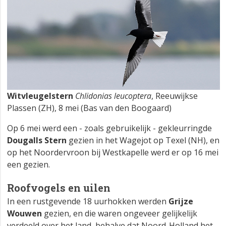
Witvleugelstern
Chlidonias leucoptera
, Reeuwijkse
Plassen (ZH), 8 mei (Bas van den Boogaard)
Op 6 mei werd een - zoals gebruikelijk - gekleurringde
Dougalls Stern
gezien in het Wagejot op Texel (NH), en
op het Noordervroon bij Westkapelle werd er op 16 mei
een gezien.
Roofvogels en uilen
In een rustgevende 18 uurhokken werden
Grijze
Wouwen
gezien, en die waren ongeveer gelijkelijk
verdeeld over het land, behalve dat Noord-Holland het