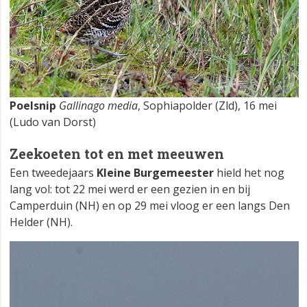
Poelsnip
Gallinago media
, Sophiapolder (Zld), 16 mei
(Ludo van Dorst)
Zeekoeten tot en met meeuwen
Een tweedejaars
Kleine Burgemeester
hield het nog
lang vol: tot 22 mei werd er een gezien in en bij
Camperduin (NH) en op 29 mei vloog er een langs Den
Helder (NH).