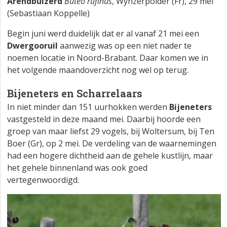
Arendbuizerd
Buteo rufinus
, Wynzerpolder (Fr), 29 mei
(Sebastiaan Koppelle)
Begin juni werd duidelijk dat er al vanaf 21 mei een
Dwergooruil
aanwezig was op een niet nader te
noemen locatie in Noord-Brabant. Daar komen we in
het volgende maandoverzicht nog wel op terug.
Bijeneters en Scharrelaars
In niet minder dan 151 uurhokken werden
Bijeneters
vastgesteld in deze maand mei. Daarbij hoorde een
groep van maar liefst 29 vogels, bij Woltersum, bij Ten
Boer (Gr), op 2 mei. De verdeling van de waarnemingen
had een hogere dichtheid aan de gehele kustlijn, maar
het gehele binnenland was ook goed
vertegenwoordigd.