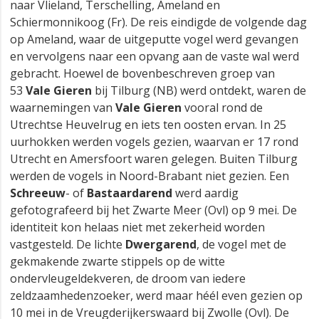
naar Vlieland, Terschelling, Ameland en
Schiermonnikoog (Fr). De reis eindigde de volgende dag
op Ameland, waar de uitgeputte vogel werd gevangen
en vervolgens naar een opvang aan de vaste wal werd
gebracht. Hoewel de bovenbeschreven groep van
53
Vale Gieren
bij Tilburg (NB) werd ontdekt, waren de
waarnemingen van
Vale Gieren
vooral rond de
Utrechtse Heuvelrug en iets ten oosten ervan. In 25
uurhokken werden vogels gezien, waarvan er 17 rond
Utrecht en Amersfoort waren gelegen. Buiten Tilburg
werden de vogels in Noord-Brabant niet gezien. Een
Schreeuw
- of
Bastaardarend
werd aardig
gefotografeerd bij het Zwarte Meer (Ovl) op 9 mei. De
identiteit kon helaas niet met zekerheid worden
vastgesteld. De lichte
Dwergarend
, de vogel met de
gekmakende zwarte stippels op de witte
ondervleugeldekveren, de droom van iedere
zeldzaamhedenzoeker, werd maar héél even gezien op
10 mei in de Vreugderijkerswaard bij Zwolle (Ovl). De