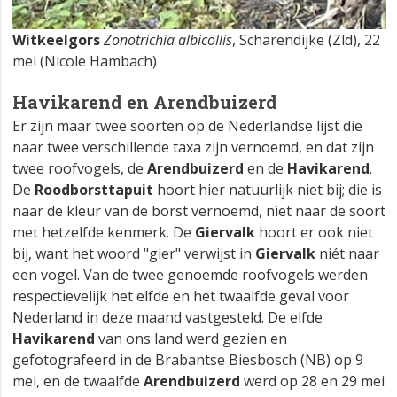
Witkeelgors
Zonotrichia albicollis
, Scharendijke (Zld), 22
mei (Nicole Hambach)
Havikarend en Arendbuizerd
Er zijn maar twee soorten op de Nederlandse lijst die
naar twee verschillende taxa zijn vernoemd, en dat zijn
twee roofvogels, de
Arendbuizerd
en de
Havikarend
.
De
Roodborsttapuit
hoort hier natuurlijk niet bij; die is
naar de kleur van de borst vernoemd, niet naar de soort
met hetzelfde kenmerk. De
Giervalk
hoort er ook niet
bij, want het woord "gier" verwijst in
Giervalk
niét naar
een vogel. Van de twee genoemde roofvogels werden
respectievelijk het elfde en het twaalfde geval voor
Nederland in deze maand vastgesteld. De elfde
Havikarend
van ons land werd gezien en
gefotografeerd in de Brabantse Biesbosch (NB) op 9
mei, en de twaalfde
Arendbuizerd
werd op 28 en 29 mei