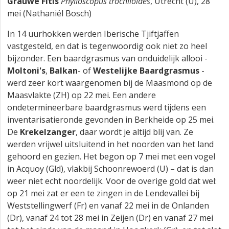
Grauwe Fitis
Phylloscopus trochiloides
, Utrecht (U), 28
mei (Nathaniël Bosch)
In 14 uurhokken werden Iberische Tjiftjaffen
vastgesteld, en dat is tegenwoordig ook niet zo heel
bijzonder. Een baardgrasmus van onduidelijk allooi -
Moltoni's
,
Balkan
- of
Westelijke Baardgrasmus
-
werd zeer kort waargenomen bij de Maasmond op de
Maasvlakte (ZH) op 22 mei. Een andere
ondetermineerbare baardgrasmus werd tijdens een
inventarisatieronde gevonden in Berkheide op 25 mei.
De
Krekelzanger
, daar wordt je altijd blij van. Ze
werden vrijwel uitsluitend in het noorden van het land
gehoord en gezien. Het begon op 7 mei met een vogel
in Acquoy (Gld), vlakbij Schoonrewoerd (U) – dat is dan
weer niet echt noordelijk. Voor de overige gold dat wel:
op 21 mei zat er een te zingen in de Lendevallei bij
Weststellingwerf (Fr) en vanaf 22 mei in de Onlanden
(Dr), vanaf 24 tot 28 mei in Zeijen (Dr) en vanaf 27 mei