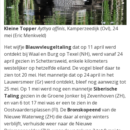
Kleine Topper
Aythya affinis
, Kamperzeedijk (Ovl), 24
mei (Eric Menkveld)
Het wijfje
Blauwvleugeltaling
dat op 11 april werd
ontdekt bij Waal en Burg op Texel (NH), werd vanaf 24
april gezien in Schettersweid, enkele kilometers
westelijker op hetzelfde eiland. De vogel bleef daar te
zien tot 20 mei. Het mannetje dat op 24 april in het
Lauwersmeer (Gr) werd ontdekt, bleef nog aanwezig tot
25 mei. Op 1 mei werd nog een mannetje
Siberische
Taling
gezien in de Groene Jonker bij Zevenhoven (ZH),
en van 6 tot 17 mei was er een te zien in de
Oostvaardersplassen (Fl). De
Bronskopeend
van de
Nieuwe Waterweg (ZH) die daar al enige winters
verblijft, verhuisde weer naar de Nieuwe