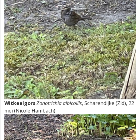
Witkeelgors
Zonotrichia albicollis
, Scharendijke (Zld), 22
mei (Nicole Hambach)