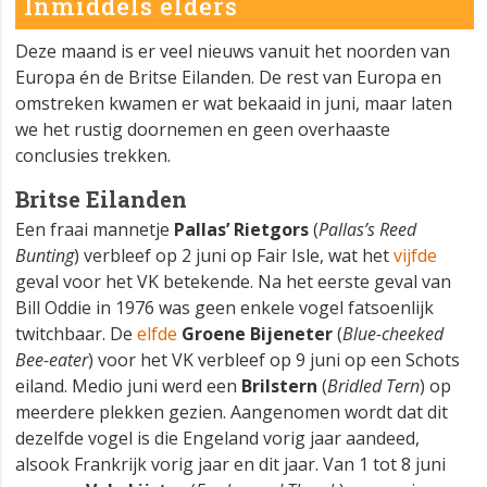
Inmiddels elders
Deze maand is er veel nieuws vanuit het noorden van
Europa én de Britse Eilanden. De rest van Europa en
omstreken kwamen er wat bekaaid in juni, maar laten
we het rustig doornemen en geen overhaaste
conclusies trekken.
Britse Eilanden
Een fraai mannetje
Pallas’ Rietgors
(
Pallas’s Reed
Bunting
) verbleef op 2 juni op Fair Isle, wat het
vijfde
geval voor het VK betekende. Na het eerste geval van
Bill Oddie in 1976 was geen enkele vogel fatsoenlijk
twitchbaar. De
elfde
Groene Bijeneter
(
Blue-cheeked
Bee-eater
) voor het VK verbleef op 9 juni op een Schots
eiland. Medio juni werd een
Brilstern
(
Bridled Tern
) op
meerdere plekken gezien. Aangenomen wordt dat dit
dezelfde vogel is die Engeland vorig jaar aandeed,
alsook Frankrijk vorig jaar en dit jaar. Van 1 tot 8 juni