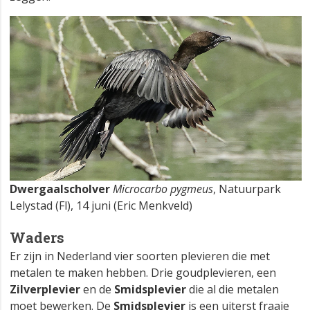
Dwergaalscholver
Microcarbo pygmeus
, Natuurpark
Lelystad (Fl), 14 juni (Eric Menkveld)
Waders
Er zijn in Nederland vier soorten plevieren die met
metalen te maken hebben. Drie goudplevieren, een
Zilverplevier
en de
Smidsplevier
die al die metalen
moet bewerken. De
Smidsplevier
is een uiterst fraaie