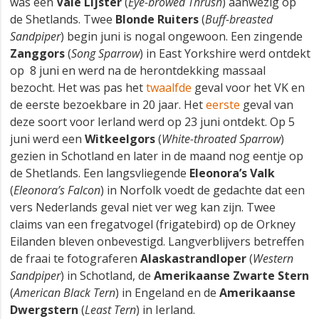
was een
Vale Lijster
(
Eye-browed Thrush
) aanwezig op
de Shetlands. Twee
Blonde Ruiters
(
Buff-breasted
Sandpiper
) begin juni is nogal ongewoon. Een zingende
Zanggors
(
Song Sparrow
) in East Yorkshire werd ontdekt
op 8 juni en werd na de herontdekking massaal
bezocht. Het was pas het
twaalfde
geval voor het VK en
de eerste bezoekbare in 20 jaar. Het
eerste
geval van
deze soort voor Ierland werd op 23 juni ontdekt. Op 5
juni werd een
Witkeelgors
(
White-throated Sparrow
)
gezien in Schotland en later in de maand nog eentje op
de Shetlands. Een langsvliegende
Eleonora’s Valk
(
Eleonora’s Falcon
) in Norfolk voedt de gedachte dat een
vers Nederlands geval niet ver weg kan zijn. Twee
claims van een fregatvogel (frigatebird) op de Orkney
Eilanden bleven onbevestigd. Langverblijvers betreffen
de fraai te fotograferen
Alaskastrandloper
(
Western
Sandpiper
) in Schotland, de
Amerikaanse Zwarte Stern
(
American Black Tern
) in Engeland en de
Amerikaanse
Dwergstern
(
Least Tern
) in Ierland.