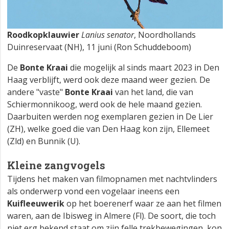
Roodkopklauwier
Lanius senator
, Noordhollands
Duinreservaat (NH), 11 juni (Ron Schuddeboom)
De
Bonte Kraai
die mogelijk al sinds maart 2023 in Den
Haag verblijft, werd ook deze maand weer gezien. De
andere "vaste"
Bonte Kraai
van het land, die van
Schiermonnikoog, werd ook de hele maand gezien.
Daarbuiten werden nog exemplaren gezien in De Lier
(ZH), welke goed die van Den Haag kon zijn, Ellemeet
(Zld) en Bunnik (U).
Kleine zangvogels
Tijdens het maken van filmopnamen met nachtvlinders
als onderwerp vond een vogelaar ineens een
Kuifleeuwerik
op het boerenerf waar ze aan het filmen
waren, aan de Ibisweg in Almere (Fl). De soort, die toch
niet erg bekend staat om zijn felle trekbewegingen, kon