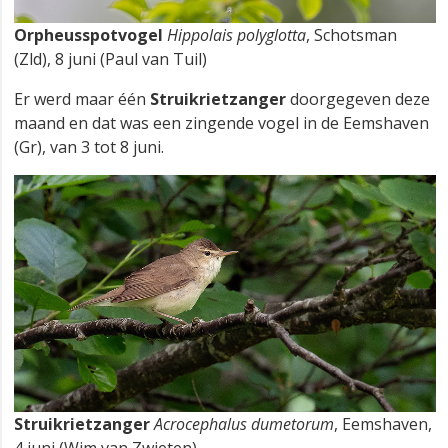
Orpheusspotvogel
Hippolais polyglotta
, Schotsman
(Zld), 8 juni (Paul van Tuil)
Er werd maar één
Struikrietzanger
doorgegeven deze
maand en dat was een zingende vogel in de Eemshaven
(Gr), van 3 tot 8 juni.
Struikrietzanger
Acrocephalus dumetorum
, Eemshaven,