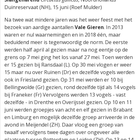
Duinreservaat (NH), 15 juni (Roef Mulder)
Na twee wat mindere jaren was het weer feest met het
bezoek van aardige aantallen
Vale Gieren
. In 2013
waren er nul waarnemingen en in 2018 één, maar
beduidend meer is tegenwoordig de norm. De eerste
werden half april al gezien maar na nog eentje op de
grens op 7 mei ging het los vanaf 27 mei. Toen werden
er 15 gezien bij Ransdaal (L). Op 30 mei vlogen er weer
15 maar nu over Ruinen (Dr) en dezelfde vogels werden
ook in Friesland gezien. Op 31 mei werden er 10 bij
Bellingwolde (Gr) gezien, rond dezelfde tijd als 14 vogels
bij Franeker (Fr) Vervolgens werden 13 vogels - vast
dezelfde - in Drenthe en Overijssel gezien. Op 10 en 11
juni werden groepjes van acht en elf gezien in Brabant
en Limburg en mogelijk dezelfde groep arriveerde in de
avond in Meijendel (ZH). Daar vloog een groep van
twaalf vervolgens twee dagen over ongeveer alle
plaatsen tussen Rotterdam en Leiden (ZH). Op 13 en 14