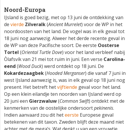
Noord-Europa
IJsland is goed bezig, met op 13 juni de ontdekking van
de
vierde
Zilveralk
(
Ancient Murrelet
) voor de WP in het
noordoosten van het land. De vogel was in elk geval tot
18 juni nog aanwezig. Alweer het derde recente geval in
de WP van deze Pacifische soort. De eerste
Oosterse
Tortel
(
Oriental Turtle Dove
) voor het land verbleef nabij
Òlafsvík van 21 mei tot ruim in juni. Een verse
Carolina-
eend
(
Wood Duck
) werd ontdekt op 18 juni. De
Kokardezaagbek
(
Hooded Merganser
) die vanaf 7 juni in
west IJsland aanwezig is, was in elk geval op 18 juni nog
present. Het betreft het
vijftiende
geval voor het land.
Op een klein eilandje ten noorden van IJsland werd op
20 juni een
Gierzwaluw
(
Common Swift
) ontdekt met de
kenmerken van de oostelijke ondersoort
pekinenis
.
Indien aanvaard zou dit het
eerste
Europese geval
betekenen van dit taxon. Zweden blijft deze maand niet
achter met de mega’s. Wat denkt u van een vrouwtje