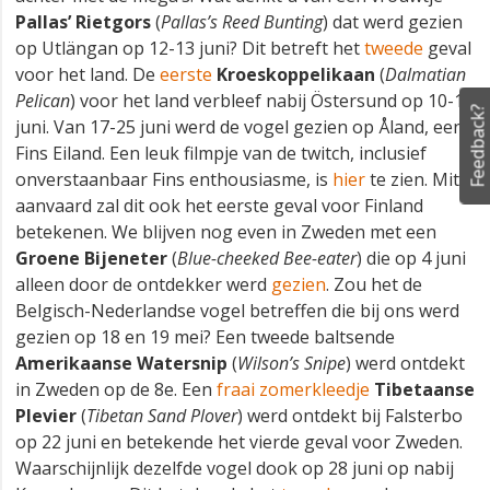
Pallas’ Rietgors
(
Pallas’s Reed Bunting
) dat werd gezien
op Utlängan op 12-13 juni? Dit betreft het
tweede
geval
voor het land. De
eerste
Kroeskoppelikaan
(
Dalmatian
Pelican
) voor het land verbleef nabij Östersund op 10-12
Feedback?
juni. Van 17-25 juni werd de vogel gezien op Åland, een
Fins Eiland. Een leuk filmpje van de twitch, inclusief
onverstaanbaar Fins enthousiasme, is
hier
te zien. Mits
aanvaard zal dit ook het eerste geval voor Finland
betekenen. We blijven nog even in Zweden met een
Groene Bijeneter
(
Blue-cheeked Bee-eater
) die op 4 juni
alleen door de ontdekker werd
gezien
. Zou het de
Belgisch-Nederlandse vogel betreffen die bij ons werd
gezien op 18 en 19 mei? Een tweede baltsende
Amerikaanse Watersnip
(
Wilson’s Snipe
) werd ontdekt
in Zweden op de 8e. Een
fraai zomerkleedje
Tibetaanse
Plevier
(
Tibetan Sand Plover
) werd ontdekt bij Falsterbo
op 22 juni en betekende het vierde geval voor Zweden.
Waarschijnlijk dezelfde vogel dook op 28 juni op nabij