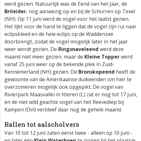
werd gezien. Natuurlijk was de Eend van het Jaar, de
Brileider
, nog aanwezig op en bij de Schorren op Texel
(NH). Op 11 juni werd de vogel voor het laatst gezien.
Het lijkt voor de hand te liggen dat de vogel zijn rui naar
eclipskleed en de hele eclips op de Waddenzee
doorbrengt, zodat de vogel mogelijk later in het jaar
weer wordt gezien. De
Ringsnaveleend
werd deze
maand niet meer gezien, maar de
Kleine Topper
werd
vanaf 25 juni weer op de bekende plek in Zuid-
Kennemerland (NH) gezien. De
Bronskopeend
heeft de
gewoonte van de Amerikaanse duikeenden om hier te
overzomeren mogelijk ook opgepikt. De vogel van
Rivierpark Maasvallei in Itteren (L) zat er nog tot 17 juni,
en de niet wild geachte vogel van het Reevediep bij
Kampen (Ovl) verbleef daar nog de gehele maand.
Rallen tot aalscholvers
Van 10 tot 12 juni zaten eerst twee - alleen op 10 juni -
en later één
Klein Waterhoen
te zingen bij het plaatsje