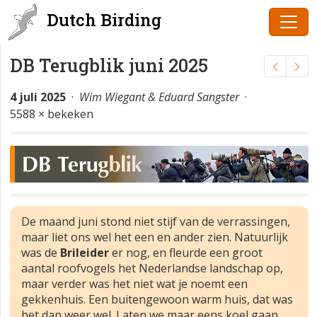
Dutch Birding
DB Terugblik juni 2025
4 juli 2025
·
Wim Wiegant & Eduard Sangster
·
5588 × bekeken
De maand juni stond niet stijf van de verrassingen,
maar liet ons wel het een en ander zien. Natuurlijk
was de
Brileider
er nog, en fleurde een groot
aantal roofvogels het Nederlandse landschap op,
maar verder was het niet wat je noemt een
gekkenhuis. Een buitengewoon warm huis, dat was
het dan weer wel. Laten we maar eens koel gaan