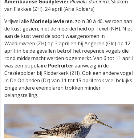
Amerikaanse Goudplevier
Pluvialis dominica
, Slikken
van Flakkee (ZH), 24 april (Arie Kolders)
Vrijwel alle
Morinelplevieren
, zo'n 30 à 40, werden aan
de kust gezien, met de meerderheid op Texel (NH). Niet
aan de kust werd de soort waargenomen in
Waddinxveen (ZH) op 3 april en bij Angeren (Gld) op 12
april; in beide gevallen betrof het roepende vogels die
rond middernacht werden opgemerkt. Van 6 tot 11 april
was een populaire
Poelruiter
aanwezig in de
Crezéepolder bij Ridderkerk (ZH). Ook een andere vogel
in De Onlanden (Dr) van 11 tot 15 april trok veel bekijks.
Enige andere exemplaren trokken minder
belangstelling.