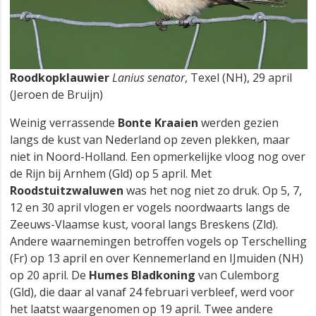
Roodkopklauwier
Lanius senator
, Texel (NH), 29 april
(Jeroen de Bruijn)
Weinig verrassende
Bonte Kraaien
werden gezien
langs de kust van Nederland op zeven plekken, maar
niet in Noord-Holland. Een opmerkelijke vloog nog over
de Rijn bij Arnhem (Gld) op 5 april. Met
Roodstuitzwaluwen
was het nog niet zo druk. Op 5, 7,
12 en 30 april vlogen er vogels noordwaarts langs de
Zeeuws-Vlaamse kust, vooral langs Breskens (Zld).
Andere waarnemingen betroffen vogels op Terschelling
(Fr) op 13 april en over Kennemerland en IJmuiden (NH)
op 20 april. De
Humes Bladkoning
van Culemborg
(Gld), die daar al vanaf 24 februari verbleef, werd voor
het laatst waargenomen op 19 april. Twee andere