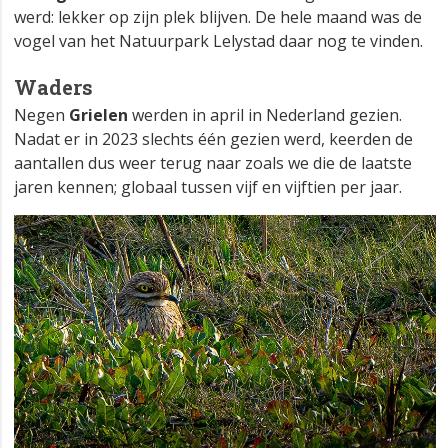
werd: lekker op zijn plek blijven. De hele maand was de
vogel van het Natuurpark Lelystad daar nog te vinden.
Waders
Negen
Grielen
werden in april in Nederland gezien.
Nadat er in 2023 slechts één gezien werd, keerden de
aantallen dus weer terug naar zoals we die de laatste
jaren kennen; globaal tussen vijf en vijftien per jaar.