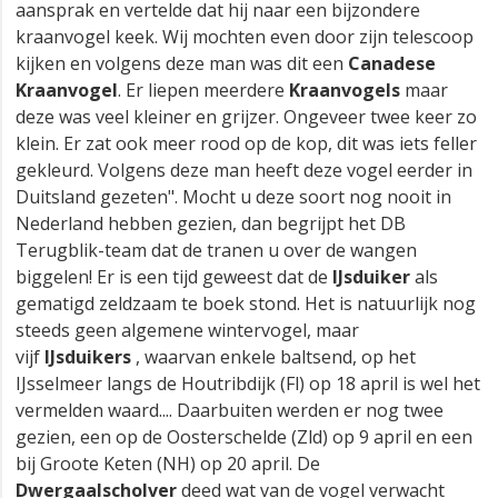
aansprak en vertelde dat hij naar een bijzondere
kraanvogel keek. Wij mochten even door zijn telescoop
kijken en volgens deze man was dit een
Canadese
Kraanvogel
. Er liepen meerdere
Kraanvogels
maar
deze was veel kleiner en grijzer. Ongeveer twee keer zo
klein. Er zat ook meer rood op de kop, dit was iets feller
gekleurd. Volgens deze man heeft deze vogel eerder in
Duitsland gezeten". Mocht u deze soort nog nooit in
Nederland hebben gezien, dan begrijpt het DB
Terugblik-team dat de tranen u over de wangen
biggelen! Er is een tijd geweest dat de
IJsduiker
als
gematigd zeldzaam te boek stond. Het is natuurlijk nog
steeds geen algemene wintervogel, maar
vijf
IJsduikers
, waarvan enkele baltsend, op het
IJsselmeer langs de Houtribdijk (Fl) op 18 april is wel het
vermelden waard.... Daarbuiten werden er nog twee
gezien, een op de Oosterschelde (Zld) op 9 april en een
bij Groote Keten (NH) op 20 april. De
Dwergaalscholver
deed wat van de vogel verwacht