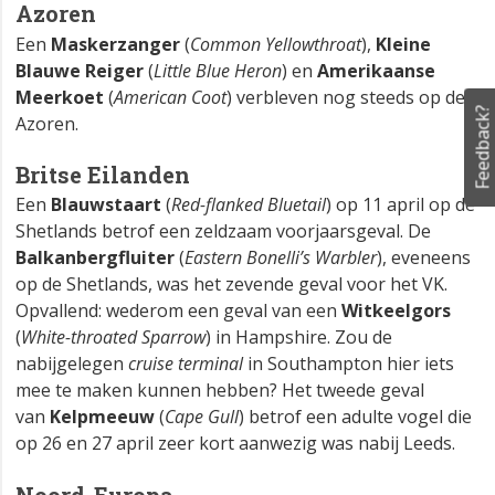
Azoren
Een
Maskerzanger
(
Common Yellowthroat
),
Kleine
Blauwe Reiger
(
Little Blue Heron
) en
Amerikaanse
Meerkoet
(
American Coot
) verbleven nog steeds op de
Feedback?
Azoren.
Britse Eilanden
Een
Blauwstaart
(
Red-flanked Bluetail
) op 11 april op de
Shetlands betrof een zeldzaam voorjaarsgeval. De
Balkanbergfluiter
(
Eastern Bonelli’s Warbler
), eveneens
op de Shetlands, was het zevende geval voor het VK.
Opvallend: wederom een geval van een
Witkeelgors
(
White-throated Sparrow
) in Hampshire. Zou de
nabijgelegen
cruise terminal
in Southampton hier iets
mee te maken kunnen hebben? Het tweede geval
van
Kelpmeeuw
(
Cape Gull
) betrof een adulte vogel die
op 26 en 27 april zeer kort aanwezig was nabij Leeds.
Noord-Europa