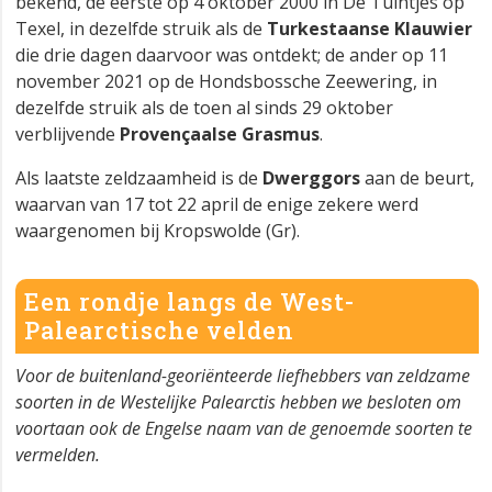
bekend, de eerste op 4 oktober 2000 in De Tuintjes op
Texel, in dezelfde struik als de
Turkestaanse Klauwier
die drie dagen daarvoor was ontdekt; de ander op 11
november 2021 op de Hondsbossche Zeewering, in
dezelfde struik als de toen al sinds 29 oktober
verblijvende
Provençaalse Grasmus
.
Als laatste zeldzaamheid is de
Dwerggors
aan de beurt,
waarvan van 17 tot 22 april de enige zekere werd
waargenomen bij Kropswolde (Gr).
Een rondje langs de West-
Palearctische velden
Voor de buitenland-georiënteerde liefhebbers van zeldzame
soorten in de Westelijke Palearctis hebben we besloten om
voortaan ook de Engelse naam van de genoemde soorten te
vermelden.