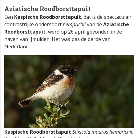
Aziatische Roodborsttapuit
Een
Kaspische Roodborsttapuit
, dat is de spectaculair
contrastrijke ondersoort
hemprichii
van de
Aziatische
Roodborsttapuit
, werd op 26 april gevonden in de
haven van IJmuiden. Het was pas de derde van
Nederland.
Kaspische Roodborsttapuit
Saxicola maurus hemprichii
,