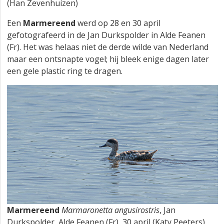
(Han Zevenhuizen)
Een
Marmereend
werd op 28 en 30 april
gefotografeerd in de Jan Durkspolder in Alde Feanen
(Fr). Het was helaas niet de derde wilde van Nederland
maar een ontsnapte vogel; hij bleek enige dagen later
een gele plastic ring te dragen.
Marmereend
Marmaronetta angusirostris
, Jan
Durkspolder, Alde Feanen (Fr), 30 april (Katy Peeters)