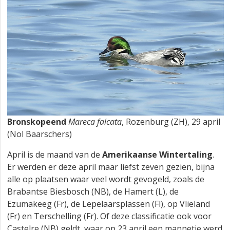
Bronskopeend
Mareca falcata
, Rozenburg (ZH), 29 april
(Nol Baarschers)
April is de maand van de
Amerikaanse Wintertaling
.
Er werden er deze april maar liefst zeven gezien, bijna
alle op plaatsen waar veel wordt gevogeld, zoals de
Brabantse Biesbosch (NB), de Hamert (L), de
Ezumakeeg (Fr), de Lepelaarsplassen (Fl), op Vlieland
(Fr) en Terschelling (Fr). Of deze classificatie ook voor
Castelre (NB) geldt, waar op 23 april een mannetje werd