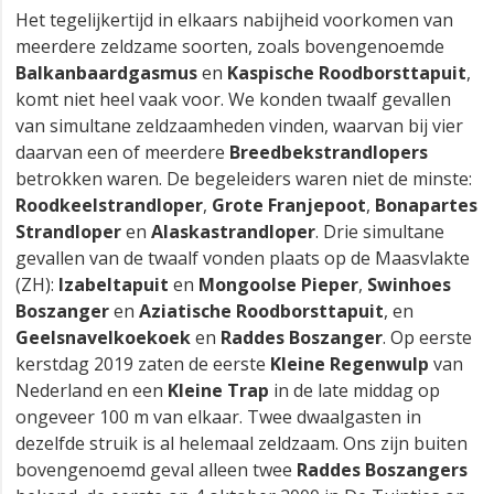
Het tegelijkertijd in elkaars nabijheid voorkomen van
meerdere zeldzame soorten, zoals bovengenoemde
Balkanbaardgasmus
en
Kaspische Roodborsttapuit
,
komt niet heel vaak voor. We konden twaalf gevallen
van simultane zeldzaamheden vinden, waarvan bij vier
daarvan een of meerdere
Breedbekstrandlopers
betrokken waren. De begeleiders waren niet de minste:
Roodkeelstrandloper
,
Grote Franjepoot
,
Bonapartes
Strandloper
en
Alaskastrandloper
. Drie simultane
gevallen van de twaalf vonden plaats op de Maasvlakte
(ZH):
Izabeltapuit
en
Mongoolse Pieper
,
Swinhoes
Boszanger
en
Aziatische Roodborsttapuit
, en
Geelsnavelkoekoek
en
Raddes Boszanger
. Op eerste
kerstdag 2019 zaten de eerste
Kleine Regenwulp
van
Nederland en een
Kleine Trap
in de late middag op
ongeveer 100 m van elkaar. Twee dwaalgasten in
dezelfde struik is al helemaal zeldzaam. Ons zijn buiten
bovengenoemd geval alleen twee
Raddes Boszangers