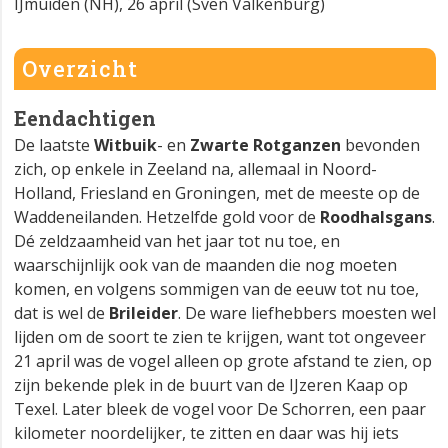
IJmuiden (NH), 26 april (Sven Valkenburg)
Overzicht
Eendachtigen
De laatste
Witbuik
- en
Zwarte Rotganzen
bevonden
zich, op enkele in Zeeland na, allemaal in Noord-
Holland, Friesland en Groningen, met de meeste op de
Waddeneilanden. Hetzelfde gold voor de
Roodhalsgans
.
Dé zeldzaamheid van het jaar tot nu toe, en
waarschijnlijk ook van de maanden die nog moeten
komen, en volgens sommigen van de eeuw tot nu toe,
dat is wel de
Brileider
. De ware liefhebbers moesten wel
lijden om de soort te zien te krijgen, want tot ongeveer
21 april was de vogel alleen op grote afstand te zien, op
zijn bekende plek in de buurt van de IJzeren Kaap op
Texel. Later bleek de vogel voor De Schorren, een paar
kilometer noordelijker, te zitten en daar was hij iets