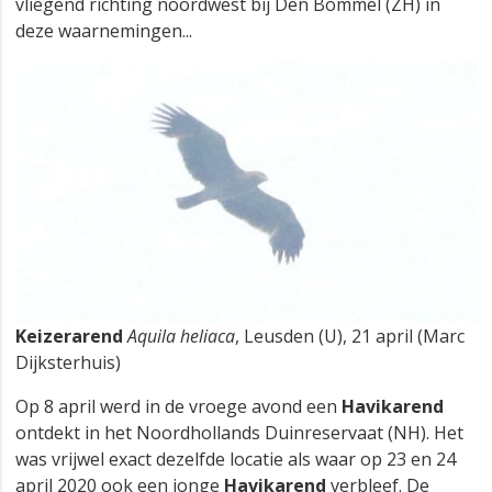
vliegend richting noordwest bij Den Bommel (ZH) in
deze waarnemingen...
Keizerarend
Aquila heliaca
, Leusden (U), 21 april (Marc
Dijksterhuis)
Op 8 april werd in de vroege avond een
Havikarend
ontdekt in het Noordhollands Duinreservaat (NH). Het
was vrijwel exact dezelfde locatie als waar op 23 en 24
april 2020 ook een jonge
Havikarend
verbleef. De