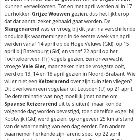
kunnen verwelkomen. Tot en met april werden al in 17
uurhokken
Grijze Wouwen
gezien, dus het lijkt erop
dat dat aantal zeker gehaald gaat worden. De
Slangenarend
was er vroeg bij dit jaar: na verschillende
onduidelijk waarnemingen in de eerste week van april
werden vanaf 14 april op de Hoge Veluwe (Gld), op 15
april bij Batenburg (Gld) en vanaf 22 april op het
Fochteloërveen (Fr) vogels gezien. Een onverwacht
vroege
Vale Gier
, maar zeker niet de vroegste ooit,
werd op 13, 14 en 18 april gezien in Noord-Brabant. Wie
wil er niet een
Keizerarend
over zijn tuin zien vliegen?
Dit overkwam een vogelaar uit Leusden (U) op 21 april.
De determinatie was nog moeilijk (met name om
Spaanse Keizerarend
uit te sluiten), maar kon de
volgende dag worden bevestigd, toen dezelfde vogel bij
Kootwijk (Gld) werd gezien, op ongeveer 25 km afstand
van de waarneming van een dag eerder. Een andere
waarnemer herkende zijn 'arend spec' op 22 april