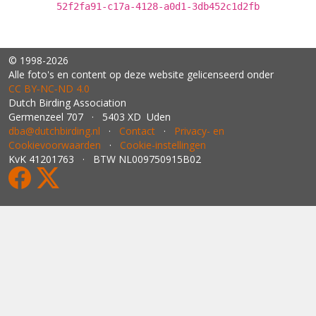
52f2fa91-c17a-4128-a0d1-3db452c1d2fb
© 1998-2026
Alle foto's en content op deze website gelicenseerd onder
CC BY‑NC‑ND 4.0
Dutch Birding Association
Germenzeel 707 · 5403 XD Uden
dba@dutchbirding.nl
·
Contact
·
Privacy- en
Cookievoorwaarden
·
Cookie-instellingen
KvK 41201763 · BTW NL009750915B02