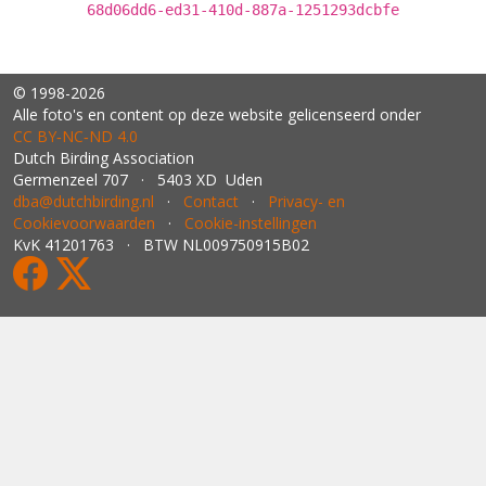
68d06dd6-ed31-410d-887a-1251293dcbfe
© 1998-2026
Alle foto's en content op deze website gelicenseerd onder
CC BY‑NC‑ND 4.0
Dutch Birding Association
Germenzeel 707 · 5403 XD Uden
dba@dutchbirding.nl
·
Contact
·
Privacy- en
Cookievoorwaarden
·
Cookie-instellingen
KvK 41201763 · BTW NL009750915B02