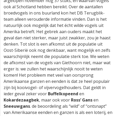
afgelopen november nog 37 stuks, en waarvan vogels
ook al Schotland hebben bereikt. Over de aantallen
broedvogels in ons buurland kon het DB Terugblik-
team alleen verouderde informatie vinden. Dan is het
natuurlijk ook mogelijk dat het écht wilde vogels uit
Amerika betreft. Het gebrek aan ouders maakt het
geval dan niet sterker, maar juist zwakker, zou je haast
denken. Tot slot is een afkomst uit de populatie uit
Oost-Siberië ook nog denkbaar, want mogelijk en zelfs
waarschijnlijk neemt die populatie sterk toe. We weten
de afkomst van de vogels van Giethoorn niet, maar wat
erger is: we zullen het waarschijnlijk nooit te weten
komen! Het probleem met veel van oorsprong
Amerikaanse ganzen en eenden is dat ze heel populair
zijn bij kooivogel- of vijvervogelhouders. Dat geldt in
ieder geval zeker voor
Buffelkopeend
en
Kokardezaagbek
, maar ook voor
Ross’ Gans
en
Sneeuwgans
. de beoordeling als “wild” of “ontsnapt”
van Amerikaanse eenden en ganzen is als een loterij, en