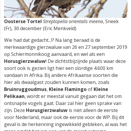
Oosterse Tortel
Streptopelia orientalis meena
, Sneek
(Fr), 30 december (Eric Menkveld)
Wie had dat gedacht...!? Na lang beraad is de
merkwaardige gierzwaluw van 26 en 27 september 2019
op Schiermonnikoog aanvaard, en wel als een
Horusgierzwaluw
! De dichtstbijzijnde plaats waar deze
soort ook is gezien ligt hier een slordige 4.600 km
vandaan in Afrika. Bij andere Afrikaanse soorten die
hier als dwaalgast zouden kunnen komen, zoals
Bruinruggoudmus
,
Kleine Flamingo
of
Kleine
Pelikaan
, wordt er meestal vanuit gegaan dat het om
ontsnapte vogels gaat. Daar zal hier geen sprake van
zijn. Deze
Horusgierzwaluw
is niet alleen de eerste
voor Nederland, maar ook de eerste voor de WP. Bij dit
geval is de herkenning ingewikkeld gebleken, al was het