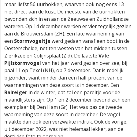
maar liefst 56 uurhokken, waarvan ook nog eens 13
niet direct aan de kust. De meeste van de uurhokken
bevonden zich in en aan de Zeeuwse en Zuidhollandse
wateren. Op 14 december werden er vier tegelijk gezien
aan de Brouwersdam (ZH). Een late waarneming van
een
Stormvogeltje
werd gedaan vanaf een boot in de
Oosterschelde, net ten westen van het midden tussen
Zierikzee en Colijnsplaat (Zld). De laatste
Vale
Pijlstormvogel
van het jaar werd gezien over zee, bij
paal 11 op Texel (NH), op 7 december. Dat is redelijk
bijzonder, want minder dan een half procent van de
waarnemingen van deze soort is in december. Een
Ralreiger
in de winter, dat zal een pareltje voor de
maandlijsters zijn. Op 1 en 2 december bevond zich een
exemplaar bij Den Ham (Gr). Het was pas de tweede
waarneming van deze soort in december. De vogel
maakte dan ook een verzwakte indruk. Ook de vorige,
uit december 2022, was niet helemaal lekker, aan de
destijdse foto te oordelen.