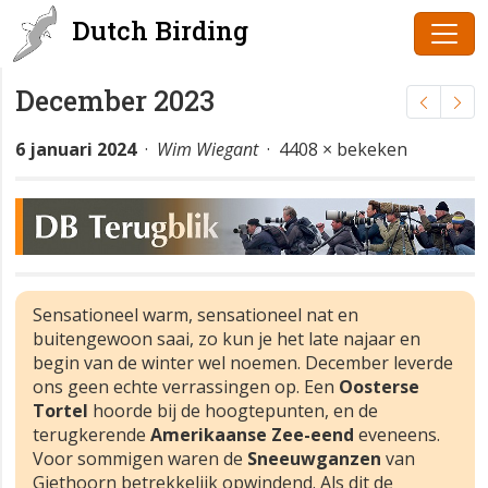
Dutch Birding
December 2023
6 januari 2024
·
Wim Wiegant
· 4408 × bekeken
Sensationeel warm, sensationeel nat en
buitengewoon saai, zo kun je het late najaar en
begin van de winter wel noemen. December leverde
ons geen echte verrassingen op. Een
Oosterse
Tortel
hoorde bij de hoogtepunten, en de
terugkerende
Amerikaanse Zee-eend
eveneens.
Voor sommigen waren de
Sneeuwganzen
van
Giethoorn betrekkelijk opwindend. Als dit de