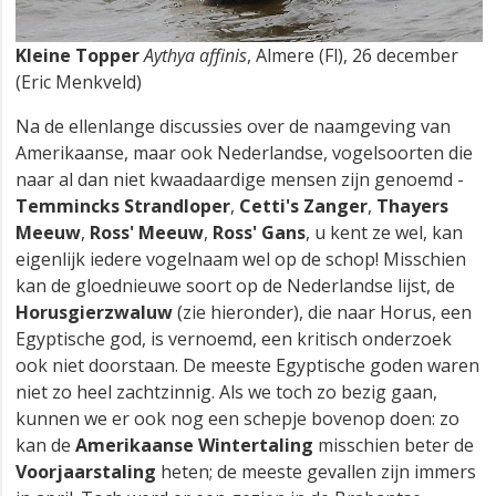
Kleine Topper
Aythya affinis
, Almere (Fl), 26 december
(Eric Menkveld)
Na de ellenlange discussies over de naamgeving van
Amerikaanse, maar ook Nederlandse, vogelsoorten die
naar al dan niet kwaadaardige mensen zijn genoemd -
Temmincks Strandloper
,
Cetti's Zanger
,
Thayers
Meeuw
,
Ross' Meeuw
,
Ross' Gans
, u kent ze wel, kan
eigenlijk iedere vogelnaam wel op de schop! Misschien
kan de gloednieuwe soort op de Nederlandse lijst, de
Horusgierzwaluw
(zie hieronder), die naar Horus, een
Egyptische god, is vernoemd, een kritisch onderzoek
ook niet doorstaan. De meeste Egyptische goden waren
niet zo heel zachtzinnig. Als we toch zo bezig gaan,
kunnen we er ook nog een schepje bovenop doen: zo
kan de
Amerikaanse Wintertaling
misschien beter de
Voorjaarstaling
heten; de meeste gevallen zijn immers