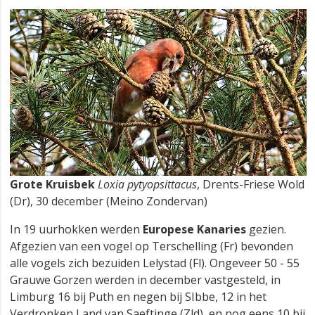
Grote Kruisbek
Loxia pytyopsittacus
, Drents-Friese Wold
(Dr), 30 december (Meino Zondervan)
In 19 uurhokken werden
Europese Kanaries
gezien.
Afgezien van een vogel op Terschelling (Fr) bevonden
alle vogels zich bezuiden Lelystad (Fl). Ongeveer 50 - 55
Grauwe Gorzen werden in december vastgesteld, in
Limburg 16 bij Puth en negen bij SIbbe, 12 in het
Verdronken Land van Saeftinge (Zld), en nog eens 10 bij