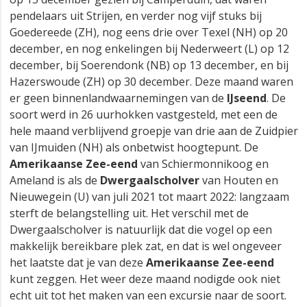
pendelaars uit Strijen, en verder nog vijf stuks bij
Goedereede (ZH), nog eens drie over Texel (NH) op 20
december, en nog enkelingen bij Nederweert (L) op 12
december, bij Soerendonk (NB) op 13 december, en bij
Hazerswoude (ZH) op 30 december. Deze maand waren
er geen binnenlandwaarnemingen van de
IJseend
. De
soort werd in 26 uurhokken vastgesteld, met een de
hele maand verblijvend groepje van drie aan de Zuidpier
van IJmuiden (NH) als onbetwist hoogtepunt. De
Amerikaanse Zee-eend
van Schiermonnikoog en
Ameland is als de
Dwergaalscholver
van Houten en
Nieuwegein (U) van juli 2021 tot maart 2022: langzaam
sterft de belangstelling uit. Het verschil met de
Dwergaalscholver is natuurlijk dat die vogel op een
makkelijk bereikbare plek zat, en dat is wel ongeveer
het laatste dat je van deze
Amerikaanse Zee-eend
kunt zeggen. Het weer deze maand nodigde ook niet
echt uit tot het maken van een excursie naar de soort.