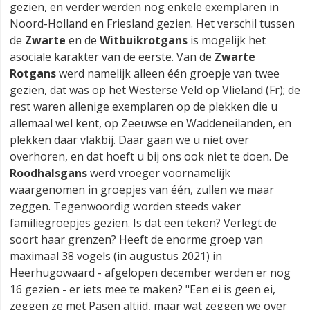
gezien, en verder werden nog enkele exemplaren in
Noord-Holland en Friesland gezien. Het verschil tussen
de
Zwarte
en de
Witbuikrotgans
is mogelijk het
asociale karakter van de eerste. Van de
Zwarte
Rotgans
werd namelijk alleen één groepje van twee
gezien, dat was op het Westerse Veld op Vlieland (Fr); de
rest waren allenige exemplaren op de plekken die u
allemaal wel kent, op Zeeuwse en Waddeneilanden, en
plekken daar vlakbij. Daar gaan we u niet over
overhoren, en dat hoeft u bij ons ook niet te doen. De
Roodhalsgans
werd vroeger voornamelijk
waargenomen in groepjes van één, zullen we maar
zeggen. Tegenwoordig worden steeds vaker
familiegroepjes gezien. Is dat een teken? Verlegt de
soort haar grenzen? Heeft de enorme groep van
maximaal 38 vogels (in augustus 2021) in
Heerhugowaard - afgelopen december werden er nog
16 gezien - er iets mee te maken? "Een ei is geen ei,
zeggen ze met Pasen altijd, maar wat zeggen we over