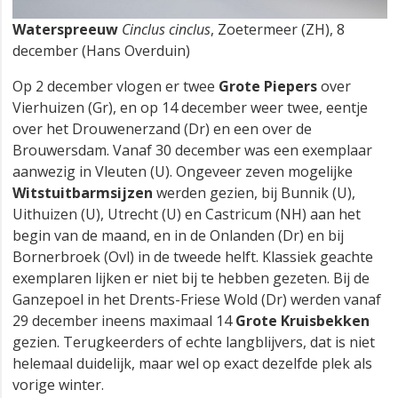
Waterspreeuw
Cinclus cinclus
, Zoetermeer (ZH), 8
december (Hans Overduin)
Op 2 december vlogen er twee
Grote Piepers
over
Vierhuizen (Gr), en op 14 december weer twee, eentje
over het Drouwenerzand (Dr) en een over de
Brouwersdam. Vanaf 30 december was een exemplaar
aanwezig in Vleuten (U). Ongeveer zeven mogelijke
Witstuitbarmsijzen
werden gezien, bij Bunnik (U),
Uithuizen (U), Utrecht (U) en Castricum (NH) aan het
begin van de maand, en in de Onlanden (Dr) en bij
Bornerbroek (Ovl) in de tweede helft. Klassiek geachte
exemplaren lijken er niet bij te hebben gezeten. Bij de
Ganzepoel in het Drents-Friese Wold (Dr) werden vanaf
29 december ineens maximaal 14
Grote Kruisbekken
gezien. Terugkeerders of echte langblijvers, dat is niet
helemaal duidelijk, maar wel op exact dezelfde plek als
vorige winter.