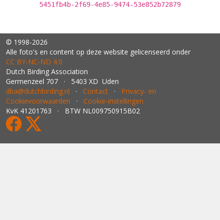
5451fb4b-2f69-4e85-9474-53e852b72879
© 1998-2026
Alle foto's en content op deze website gelicenseerd onder
CC BY‑NC‑ND 4.0
Dutch Birding Association
Germenzeel 707 · 5403 XD Uden
dba@dutchbirding.nl
·
Contact
·
Privacy- en
Cookievoorwaarden
·
Cookie-instellingen
KvK 41201763 · BTW NL009750915B02