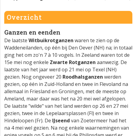
Overzicht
Ganzen en eenden
De laatste
Witbuikrotganzen
waren te zien op de
Waddeneilanden, op één bij Den Oever (NH) na; in totaal
ging het om zo'n 7 à 10 vogels. In Zeeland waren tot de
15e mei nog enkele
Zwarte Rotganzen
aanwezig. De
laatste van het jaar werd op 21 mei op Texel (NH)
gezien. Nog ongeveer 20
Roodhalsganzen
werden
gezien, op één in Zuid-Holland en twee in Flevoland na
allemaal in Friesland en Groningen, met de meeste op
Ameland, maar daar was het na 20 mei wel afgelopen.
De laatste "wilde" van het land werden op 26 en 27 mei
gezien, twee in de Lepelaarsplassen (Fl) en twee in
Hindeloopen (Fr). De
IJseend
van Zoetermeer had het
na 4 mei wel gezien. Na nog enkele waarnemingen van
enige vogels op 5 en 6 mei bij de Philipsdam werd er