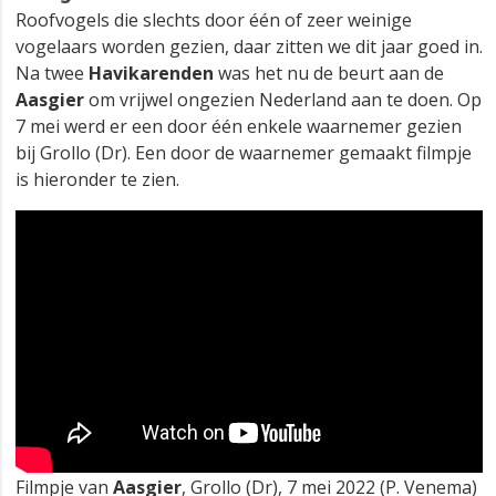
Roofvogels die slechts door één of zeer weinige
vogelaars worden gezien, daar zitten we dit jaar goed in.
Na twee
Havikarenden
was het nu de beurt aan de
Aasgier
om vrijwel ongezien Nederland aan te doen. Op
7 mei werd er een door één enkele waarnemer gezien
bij Grollo (Dr). Een door de waarnemer gemaakt filmpje
is hieronder te zien.
Filmpje van
Aasgier
, Grollo (Dr), 7 mei 2022 (P. Venema)