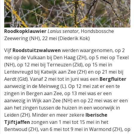
Roodkopklauwier
Lanius senator
, Hondsbossche
Zeewering (NH), 22 mei (Diederik Kok)
Vijf
Roodstuitzwaluwen
werden waargenomen, op 2
mei op de Vulkaan bij Den Haag (ZH), op 5 mei op Texel
(NH), op 12 mei bij Terneuzen (Zld), op 15 mei in
Lentevreugd bij Katwijk aan Zee (ZH) en op 21 mei bij
Aerdt (Gld). Vanaf 2 mei tot in juni was een
Bergfluiter
aanwezig in de Meinweg (L). Op 12 mei zat er een te
zingen in Bergen aan Zee, op 13 mei was er een
aanwezig in Wijk aan Zee (NH) en op 22 mei was er een
aan het zingen tussen de huizen in een woonwijk in
Leiden (ZH). Minder en meer zekere
Iberische
Tjiftjaffen
zongen van 1 mei tot 15 mei in het
Bentwoud (ZH), van 6 mei tot 9 mei in Warmond (ZH), op