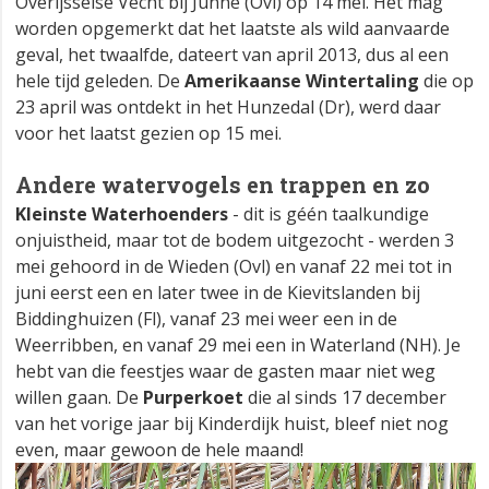
Overijsselse Vecht bij Junne (Ovl) op 14 mei. Het mag
worden opgemerkt dat het laatste als wild aanvaarde
geval, het twaalfde, dateert van april 2013, dus al een
hele tijd geleden. De
Amerikaanse Wintertaling
die op
23 april was ontdekt in het Hunzedal (Dr), werd daar
voor het laatst gezien op 15 mei.
Andere watervogels en trappen en zo
Kleinste Waterhoenders
- dit is géén taalkundige
onjuistheid, maar tot de bodem uitgezocht - werden 3
mei gehoord in de Wieden (Ovl) en vanaf 22 mei tot in
juni eerst een en later twee in de Kievitslanden bij
Biddinghuizen (Fl), vanaf 23 mei weer een in de
Weerribben, en vanaf 29 mei een in Waterland (NH). Je
hebt van die feestjes waar de gasten maar niet weg
willen gaan. De
Purperkoet
die al sinds 17 december
van het vorige jaar bij Kinderdijk huist, bleef niet nog
even, maar gewoon de hele maand!