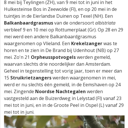
8 mei bij Teylingen (ZH), van 9 mei tot in juni in het
Hulkesteinse Bos in Zeewolde (Fl), en op 20 mei in de
tuintjes in de Eierlandse Duinen op Texel (NH). Een
Balkanbaardgrasmus
van de ondersoort
albistriata
verbleef 9 en 10 mei op Rottumerplaat (Gr). Op 28 en 29
mei werd een andere Balkanbaardgrasmus
waargenomen op Vlieland. Een
Krekelzanger
was te
horen en te zien in De Brand bij Udenhout (NB) op 27
mei. Zo'n 21
Orpheusspotvogels
werden gemeld,
waarvan slechts drie noordelijker dan Amsterdam.
Geheel in tegenstelling tot vorig jaar, toen er meer dan
15
Struikrietzangers
werden waargenomen in mei,
werd er nu slechts één gemeld, in de Eemshaven op 24
mei. Zingende
Noordse Nachtegalen
werden
vastgesteld aan de Buizerdweg in Lelystad (Fl) vanaf 23
mei tot in juni, en in de Groote Peel in Ospel (L) vanaf 29
mei tot in juni.