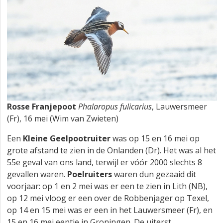
Rosse Franjepoot
Phalaropus fulicarius
, Lauwersmeer
(Fr), 16 mei (Wim van Zwieten)
Een
Kleine Geelpootruiter
was op 15 en 16 mei op
grote afstand te zien in de Onlanden (Dr). Het was al het
55e geval van ons land, terwijl er vóór 2000 slechts 8
gevallen waren.
Poelruiters
waren dun gezaaid dit
voorjaar: op 1 en 2 mei was er een te zien in Lith (NB),
op 12 mei vloog er een over de Robbenjager op Texel,
op 14 en 15 mei was er een in het Lauwersmeer (Fr), en
15 en 16 mei eentje in Groningen. De uiterst