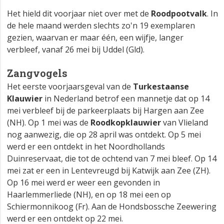
Het hield dit voorjaar niet over met de
Roodpootvalk
. In
de hele maand werden slechts zo'n 19 exemplaren
gezien, waarvan er maar één, een wijfje, langer
verbleef, vanaf 26 mei bij Uddel (Gld).
Zangvogels
Het eerste voorjaarsgeval van de
Turkestaanse
Klauwier
in Nederland betrof een mannetje dat op 14
mei verbleef bij de parkeerplaats bij Hargen aan Zee
(NH). Op 1 mei was de
Roodkopklauwier
van Vlieland
nog aanwezig, die op 28 april was ontdekt. Op 5 mei
werd er een ontdekt in het Noordhollands
Duinreservaat, die tot de ochtend van 7 mei bleef. Op 14
mei zat er een in Lentevreugd bij Katwijk aan Zee (ZH).
Op 16 mei werd er weer een gevonden in
Haarlemmerliede (NH), en op 18 mei een op
Schiermonnikoog (Fr). Aan de Hondsbossche Zeewering
werd er een ontdekt op 22 mei.