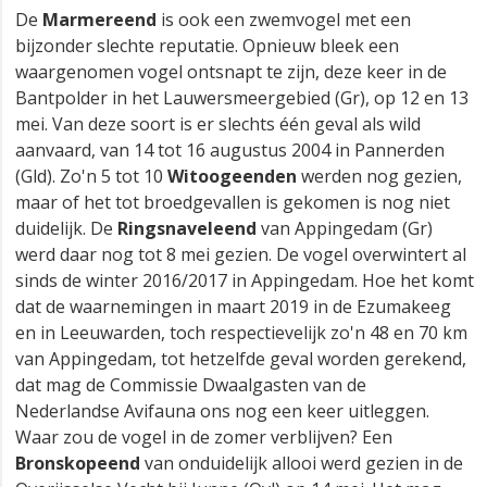
De
Marmereend
is ook een zwemvogel met een
bijzonder slechte reputatie. Opnieuw bleek een
waargenomen vogel ontsnapt te zijn, deze keer in de
Bantpolder in het Lauwersmeergebied (Gr), op 12 en 13
mei. Van deze soort is er slechts één geval als wild
aanvaard, van 14 tot 16 augustus 2004 in Pannerden
(Gld). Zo'n 5 tot 10
Witoogeenden
werden nog gezien,
maar of het tot broedgevallen is gekomen is nog niet
duidelijk. De
Ringsnaveleend
van Appingedam (Gr)
werd daar nog tot 8 mei gezien. De vogel overwintert al
sinds de winter 2016/2017 in Appingedam. Hoe het komt
dat de waarnemingen in maart 2019 in de Ezumakeeg
en in Leeuwarden, toch respectievelijk zo'n 48 en 70 km
van Appingedam, tot hetzelfde geval worden gerekend,
dat mag de Commissie Dwaalgasten van de
Nederlandse Avifauna ons nog een keer uitleggen.
Waar zou de vogel in de zomer verblijven? Een
Bronskopeend
van onduidelijk allooi werd gezien in de