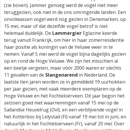
(zie boven). Jammer genoeg werd de vogel niet meer
teruggezien, ook niet in de ons omringende landen. Een
onvolwassen vogel werd nog gezien in Denemarken, op
15 mei, maar of dat dezelfde vogel betrof is niet
helemaal duidelijk. De
Lammergier
Eglazine keerde
terug vanuit Frankrijk, om hier in haar zomerresidentie
haar positie als koningin van de Veluwe weer in te
nemen. Vanaf 5 mei werd de vogel bijna dagelijks gezien
op en rond de Hoge Veluwe. We zijn het misschien al
een beetje vergeten, maar vóór 2000 waren er slechts
11 gevallen van de
Slangenarend
in Nederland. De
laatste tien jaren worden ze in gemiddeld 19 uurhokken
per jaar gezien, met vaak meerdere exemplaren op de
Hoge Veluwe en het Fochteloërveen. Dit jaar begon het
seizoen goed met waarnemingen vanaf 15 mei op de
Sallandse Heuvelrug (Ovl), en een verblijvende vogel in
het Kotterbos bij Lelystad (Fl) vanaf 19 mei tot in juni, en
natuurlijk in het Fochteloërveen (Fr), vanaf 20 mei. Over