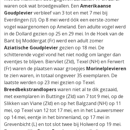
waren ook wat broedgevallen. Een
Amerikaanse
Goudplevier
verbleef van 3 tot en met 7 mei bij
Everdingen (U). Op 8 mei werd óók een eerste-zomer
vogel waargenomen op Ameland. Een adulte vogel werd
in de Dollard gezien op 25 en 29 mei. In de Hoek van de
Bant bij Moddergat (Fr) werd een adult zomer
Aziatische Goudplevier
gezien op 18 mei. De
schitterende vogel vond het niet nodig om langer dan
eventjes te blijven. Biervliet (Zld), Texel (NH) en Ferwert
(Fr) waren de plaatsen waar groepjes
Morinelplevieren
te zien waren, in totaal ongeveer 35 exemplaren. De
laatste werden op 23 mei gezien op Texel.
Breedbekstrandlopers
waren niet al te dik gezaaid,
met exemplaren in Buttinge (Zld) van 7 tot 9 mei, op de
Slikken van Viane (Zld) en op het Balgzand (NH) op 11
mei, op Texel van 12 tot 17 mei, en in het Lauwersmeer
op 14 mei, eentje in het binnenland, op 17 mei in
Grevenbicht (L) en tot slot twee bij Holwerd op 19 mei.