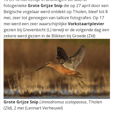
fotogenieke
Grote Grijze Snip
die op 27 april door een
Belgische vogelaar werd ontdekt op Tholen, bleef tot 8
mei, zeer tot genoegen van talloze fotografen. Op 17
mei werd een zeer waarschijnlijke
Vorkstaartplevier
gezien bij Grevenbicht (L) terwijl er de volgende dag een
zekere werd gezien in de Blikken bij Groede (Zld)
Grote Grijze Snip
Limnodromus scolopaceus
, Tholen
(Zld), 2 mei (Lennart Verheuvel)