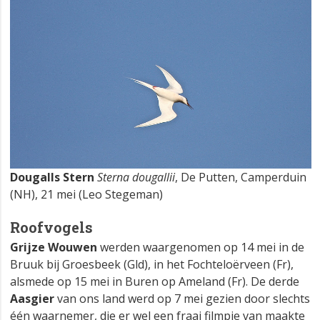
Dougalls Stern
Sterna dougallii
, De Putten, Camperduin
(NH), 21 mei (Leo Stegeman)
Roofvogels
Grijze Wouwen
werden waargenomen op 14 mei in de
Bruuk bij Groesbeek (Gld), in het Fochteloërveen (Fr),
alsmede op 15 mei in Buren op Ameland (Fr). De derde
Aasgier
van ons land werd op 7 mei gezien door slechts
één waarnemer, die er wel een fraai filmpje van maakte