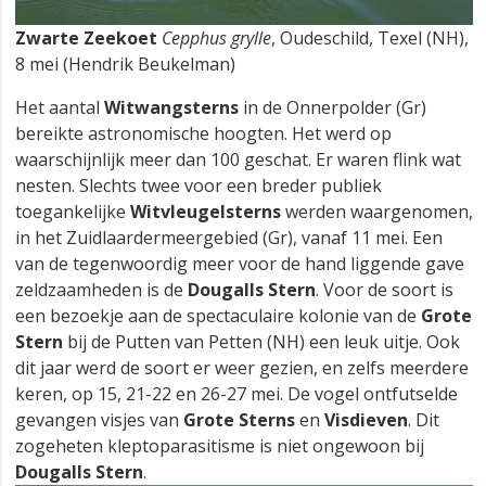
Zwarte Zeekoet
Cepphus grylle
, Oudeschild, Texel (NH),
8 mei (Hendrik Beukelman)
Het aantal
Witwangsterns
in de Onnerpolder (Gr)
bereikte astronomische hoogten. Het werd op
waarschijnlijk meer dan 100 geschat. Er waren flink wat
nesten. Slechts twee voor een breder publiek
toegankelijke
Witvleugelsterns
werden waargenomen,
in het Zuidlaardermeergebied (Gr), vanaf 11 mei. Een
van de tegenwoordig meer voor de hand liggende gave
zeldzaamheden is de
Dougalls Stern
. Voor de soort is
een bezoekje aan de spectaculaire kolonie van de
Grote
Stern
bij de Putten van Petten (NH) een leuk uitje. Ook
dit jaar werd de soort er weer gezien, en zelfs meerdere
keren, op 15, 21-22 en 26-27 mei. De vogel ontfutselde
gevangen visjes van
Grote Sterns
en
Visdieven
. Dit
zogeheten kleptoparasitisme is niet ongewoon bij
Dougalls Stern
.