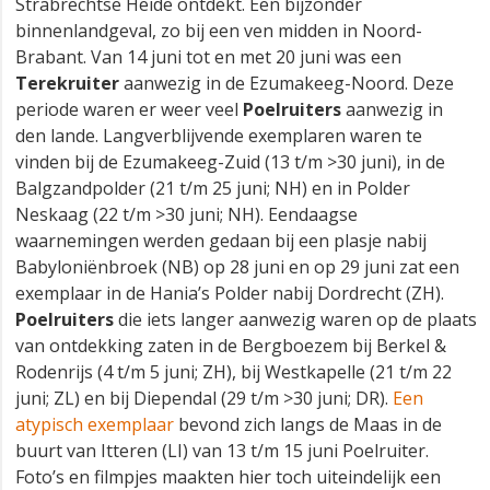
Strabrechtse Heide ontdekt. Een bijzonder
binnenlandgeval, zo bij een ven midden in Noord-
Brabant. Van 14 juni tot en met 20 juni was een
Terekruiter
aanwezig in de Ezumakeeg-Noord. Deze
periode waren er weer veel
Poelruiters
aanwezig in
den lande. Langverblijvende exemplaren waren te
vinden bij de Ezumakeeg-Zuid (13 t/m >30 juni), in de
Balgzandpolder (21 t/m 25 juni; NH) en in Polder
Neskaag (22 t/m >30 juni; NH). Eendaagse
waarnemingen werden gedaan bij een plasje nabij
Babyloniënbroek (NB) op 28 juni en op 29 juni zat een
exemplaar in de Hania’s Polder nabij Dordrecht (ZH).
Poelruiters
die iets langer aanwezig waren op de plaats
van ontdekking zaten in de Bergboezem bij Berkel &
Rodenrijs (4 t/m 5 juni; ZH), bij Westkapelle (21 t/m 22
juni; ZL) en bij Diependal (29 t/m >30 juni; DR).
Een
atypisch exemplaar
bevond zich langs de Maas in de
buurt van Itteren (LI) van 13 t/m 15 juni Poelruiter.
Foto’s en filmpjes maakten hier toch uiteindelijk een