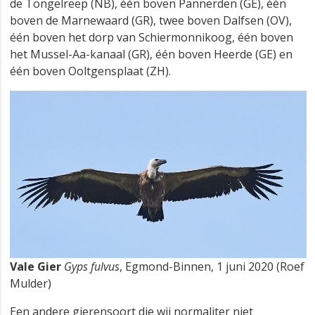
de Tongelreep (NB), één boven Pannerden (GE), één
boven de Marnewaard (GR), twee boven Dalfsen (OV),
één boven het dorp van Schiermonnikoog, één boven
het Mussel-Aa-kanaal (GR), één boven Heerde (GE) en
één boven Ooltgensplaat (ZH).
Vale Gier
Gyps fulvus
, Egmond-Binnen, 1 juni 2020 (Roef
Mulder)
Een andere gierensoort die wij normaliter niet