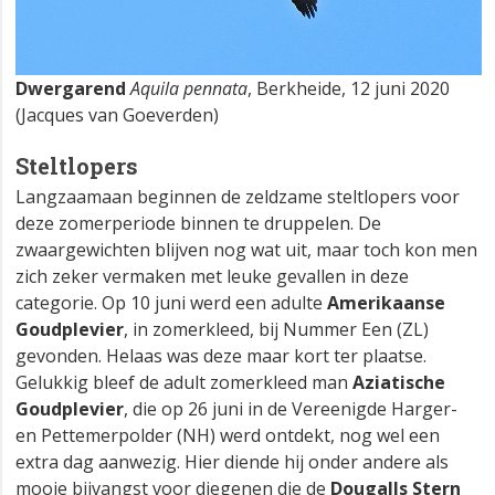
Dwergarend
Aquila pennata
, Berkheide, 12 juni 2020
(Jacques van Goeverden)
Steltlopers
Langzaamaan beginnen de zeldzame steltlopers voor
deze zomerperiode binnen te druppelen. De
zwaargewichten blijven nog wat uit, maar toch kon men
zich zeker vermaken met leuke gevallen in deze
categorie. Op 10 juni werd een adulte
Amerikaanse
Goudplevier
, in zomerkleed, bij Nummer Een (ZL)
gevonden. Helaas was deze maar kort ter plaatse.
Gelukkig bleef de adult zomerkleed man
Aziatische
Goudplevier
, die op 26 juni in de Vereenigde Harger-
en Pettemerpolder (NH) werd ontdekt, nog wel een
extra dag aanwezig. Hier diende hij onder andere als
mooie bijvangst voor diegenen die de
Dougalls Stern