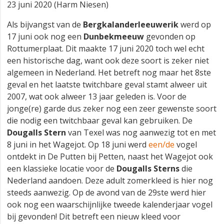
23 juni 2020 (Harm Niesen)
Als bijvangst van de
Bergkalanderleeuwerik
werd op
17 juni ook nog een
Dunbekmeeuw
gevonden op
Rottumerplaat. Dit maakte 17 juni 2020 toch wel echt
een historische dag, want ook deze soort is zeker niet
algemeen in Nederland. Het betreft nog maar het 8ste
geval en het laatste twitchbare geval stamt alweer uit
2007, wat ook alweer 13 jaar geleden is. Voor de
jonge(re) garde dus zeker nog een zeer gewenste soort
die nodig een twitchbaar geval kan gebruiken. De
Dougalls Stern
van Texel was nog aanwezig tot en met
8 juni in het Wagejot. Op 18 juni werd
een/de
vogel
ontdekt in De Putten bij Petten, naast het Wagejot ook
een klassieke locatie voor de
Dougalls Sterns
die
Nederland aandoen. Deze adult zomerkleed is hier nog
steeds aanwezig. Op de avond van de 29ste werd hier
ook nog een waarschijnlijke tweede kalenderjaar vogel
bij gevonden! Dit betreft een nieuw kleed voor