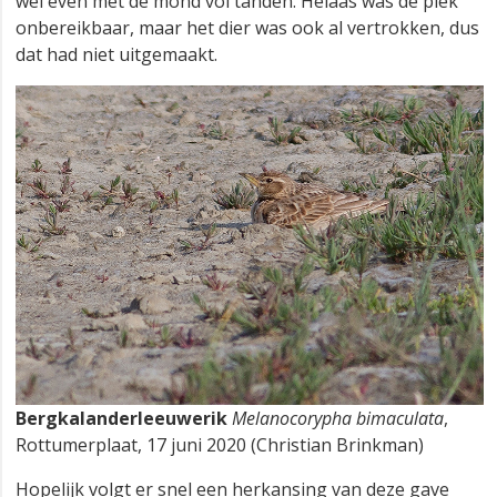
wel even met de mond vol tanden. Helaas was de plek
onbereikbaar, maar het dier was ook al vertrokken, dus
dat had niet uitgemaakt.
Bergkalanderleeuwerik
Melanocorypha bimaculata
,
Rottumerplaat, 17 juni 2020 (Christian Brinkman)
Hopelijk volgt er snel een herkansing van deze gave