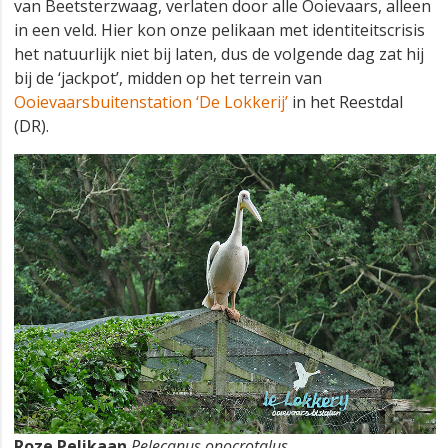
van Beetsterzwaag, verlaten door alle Ooievaars, alleen
in een veld. Hier kon onze pelikaan met identiteitscrisis
het natuurlijk niet bij laten, dus de volgende dag zat hij
bij de ‘jackpot’, midden op het terrein van
Ooievaarsbuitenstation ‘De Lokkerij’
in het Reestdal
(DR).
Roze Pelikaan
Pelecanus onocrotalus
,