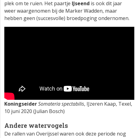
plek om te ruien. Het paartje
IJseend
is ook dit jaar
weer waargenomen bij de Marker Wadden, maar
hebben geen (succesvolle) broedpoging ondernomen.
Koningseider
Somateria spectabilis
, IJzeren Kaap, Texel,
10 juni 2020 (Julian Bosch)
Andere watervogels
De rallen van Overijssel waren ook deze periode nog