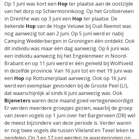
Op 1 juni was kort een
Hop
ter plaatse aan de oostzijde
van het dorp op Schiermonnikoog. Op het Grolloërveen
in Drenthe was op 3 juni een
Hop
ter plaatse. De
bekende
Hop
van de Hoge Veluwe bij Oud-Reemst was
nog aanwezig tot aan 2 juni. Op 5 juni werd er nabij
Camping Wedderbergen in Groningen één ontdekt. Ook
dit individu was maar één dag aanwezig. Op 6 juni was
een individu aanwezig bij het Engelenmeer in Noord-
Brabant en op 11 juni werd er één gemeld bij Wolfsveld
in dezelfde provincie. Van 16 juni tot en met 19 juni was
een
Hop
op Rottumerplaat aanwezig. Ook op 16 juni
werd een exemplaar gevonden bij de Groote Peel (LI),
dat waarschijnlijk al sinds 6 juni aanwezig was. Ook
Bijeneters
waren deze maand goed vertegenwoordigd.
Er werden meerdere groepjes gezien, waarbij de groep
van zeven vogels op 1 juni over het Bargerveen (DR) wel
de meest bijzondere van deze periode is. Verder waren
er nog twee vogels die tussen Vlieland en Texel leken te
pendelen. Op 3 en 17 juni werden ze waargenomen op