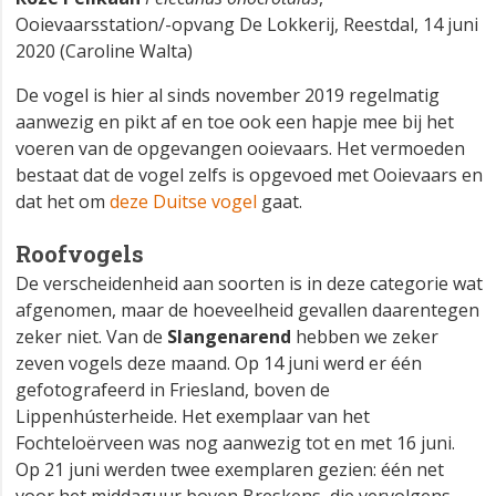
Ooievaarsstation/-opvang De Lokkerij, Reestdal, 14 juni
2020 (Caroline Walta)
De vogel is hier al sinds november 2019 regelmatig
aanwezig en pikt af en toe ook een hapje mee bij het
voeren van de opgevangen ooievaars. Het vermoeden
bestaat dat de vogel zelfs is opgevoed met Ooievaars en
dat het om
deze Duitse vogel
gaat.
Roofvogels
De verscheidenheid aan soorten is in deze categorie wat
afgenomen, maar de hoeveelheid gevallen daarentegen
zeker niet. Van de
Slangenarend
hebben we zeker
zeven vogels deze maand. Op 14 juni werd er één
gefotografeerd in Friesland, boven de
Lippenhústerheide. Het exemplaar van het
Fochteloërveen was nog aanwezig tot en met 16 juni.
Op 21 juni werden twee exemplaren gezien: één net
voor het middaguur boven Breskens, die vervolgens