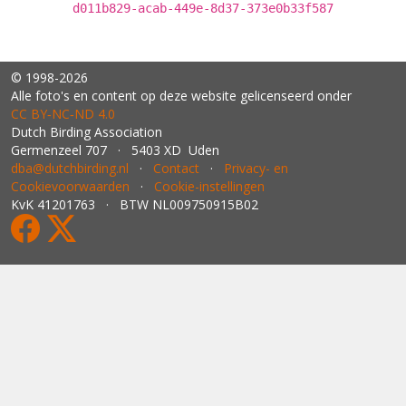
d011b829-acab-449e-8d37-373e0b33f587
© 1998-2026
Alle foto's en content op deze website gelicenseerd onder
CC BY‑NC‑ND 4.0
Dutch Birding Association
Germenzeel 707 · 5403 XD Uden
dba@dutchbirding.nl
·
Contact
·
Privacy- en
Cookievoorwaarden
·
Cookie-instellingen
KvK 41201763 · BTW NL009750915B02