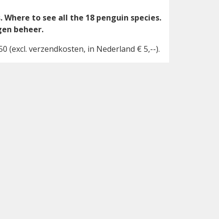
 Where to see all the 18 penguin species.
igen beheer.
2,50 (excl. verzendkosten, in Nederland € 5,--).
s bestemd voor het
ational.
trossen en pinguïns op de Falklands. Meer
 het zuidelijke halfrond in een goed
e wereld
. In 2020 schreef hij een
n inleiding, zeven hoofdstukken waarin een
 inleiding komt een breed scala aan
 taxonomie, leefwijze en bedreigingen van
apparatuur is gebruikt om ze vast te
fdstukken waarin een regio en de daar
gionaal’ hoofdstuk wordt eerst enige