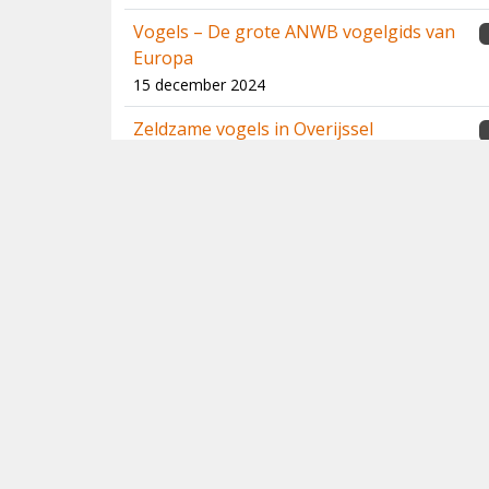
Vogels – De grote ANWB vogelgids van
Europa
15 december 2024
Zeldzame vogels in Overijssel
13 december 2024
Handboek Trekvogels
20 juli 2024
Rafael Armada - Portfolio 1
24 juni 2024
BirdWeather PUC
1
9 juni 2024
Birds of the Middle East – Third Edition
23 maart 2024
2023