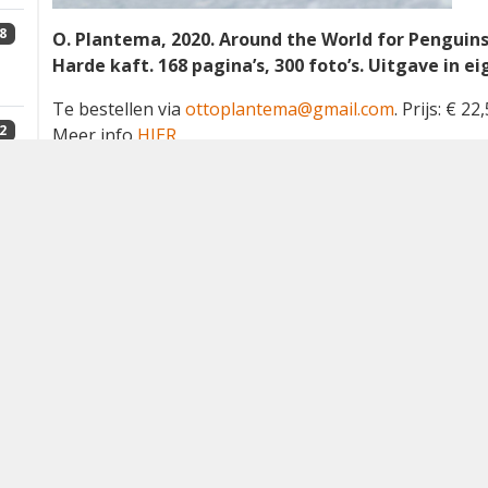
8
O. Plantema, 2020. Around the World for Penguins.
Harde kaft. 168 pagina’s, 300 foto’s. Uitgave in e
Te bestellen via
ottoplantema@gmail.com
. Prijs: € 2
2
Meer info
HIER
.
Een deel van de opbrengst van het boek is overigen
zeevogelbeschermingsprogramma van Birdlife Intern
4
In 1978 fotografeerde Otto Plantema zijn eerste alba
dan 40 jaar later, in 2019, resulteerden zijn reizen op
1
ontvangen boek over
alle soorten albatrossen van d
vergelijkbaar boek over pinguïns. Dit bestaat uit ee
regio wordt belicht en twee pagina’s literatuur. In de
0
onderwerpen zeer kort aan de orde; denk daarbij aan
pinguïns, maar ook waar ze voorkomen en welke foto
leggen.
2
De bulk van het boek wordt gevormd door zeven hoo
voorkomende pinguïns de revue passeren. In zo’n ‘re