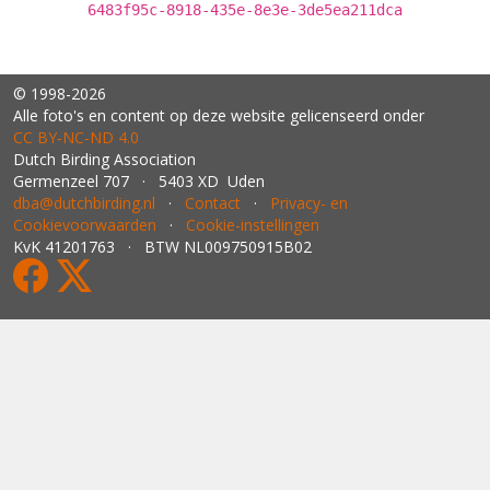
6483f95c-8918-435e-8e3e-3de5ea211dca
© 1998-2026
Alle foto's en content op deze website gelicenseerd onder
CC BY‑NC‑ND 4.0
Dutch Birding Association
Germenzeel 707 · 5403 XD Uden
dba@dutchbirding.nl
·
Contact
·
Privacy- en
Cookievoorwaarden
·
Cookie-instellingen
KvK 41201763 · BTW NL009750915B02