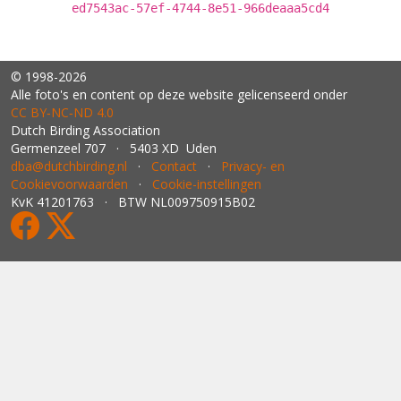
ed7543ac-57ef-4744-8e51-966deaaa5cd4
© 1998-2026
Alle foto's en content op deze website gelicenseerd onder
CC BY‑NC‑ND 4.0
Dutch Birding Association
Germenzeel 707 · 5403 XD Uden
dba@dutchbirding.nl
·
Contact
·
Privacy- en
Cookievoorwaarden
·
Cookie-instellingen
KvK 41201763 · BTW NL009750915B02