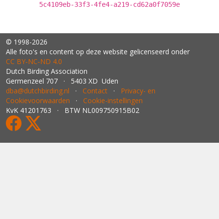
5c4109eb-33f3-4fe4-a219-cd62a0f7059e
© 1998-2026
Alle foto's en content op deze website gelicenseerd onder
CC BY‑NC‑ND 4.0
Dutch Birding Association
Germenzeel 707 · 5403 XD Uden
dba@dutchbirding.nl
·
Contact
·
Privacy- en
Cookievoorwaarden
·
Cookie-instellingen
KvK 41201763 · BTW NL009750915B02