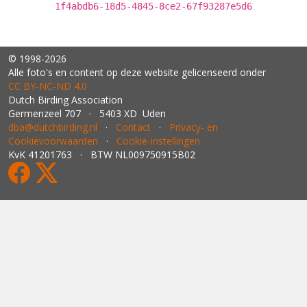
1f4abdb6-18d5-4845-8ce2-67f93287e5d6
© 1998-2026
Alle foto's en content op deze website gelicenseerd onder
CC BY‑NC‑ND 4.0
Dutch Birding Association
Germenzeel 707 · 5403 XD Uden
dba@dutchbirding.nl
·
Contact
·
Privacy- en
Cookievoorwaarden
·
Cookie-instellingen
KvK 41201763 · BTW NL009750915B02