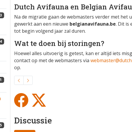
Dutch Avifauna en Belgian Avifa
3
Na de migratie gaan de webmasters verder met het 
gewerkt aan een nieuwe
belgianavifauna.be
. Dit i
tot begin volgend jaar zal duren.
Wat te doen bij storingen?
4
Hoewel alles uitvoerig is getest, kan er altijd iets 
contact op met de webmasters via
webmaster@dutchb
op.
1
n
Discussie
5