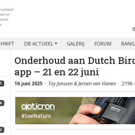
CHRIFT
DB ACTUEEL
GALERIJ
FORUM
RANG
Onderhoud aan Dutch Bir
app – 21 en 22 juni
16 juni 2025
·
Toy Janssen & Jeroen van Vianen
· 2196 
1
6
2