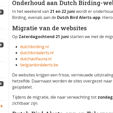
Onderhoud aan Dutch Birding-webs
In het weekend van
21 en 22 juni
wordt er onderhoud
5
Birding, evenals aan de
Dutch Bird Alerts-app
. Hiero
Migratie van de websites
Op
Zaterdagochtend 21 juni
starten we met de migr
8
dutchbirding.nl
dutchbirdalerts.nl
dutchavifauna.nl
belgianbirdalerts.be
De websites krijgen een frisse, vernieuwde uitstraling
hetzelfde. Daarnaast worden de sites overgezet naar
6
geüpdatet.
Tijdens de migratie, die naar verwachting tot
zondag 
zichtbaar zijn.
es