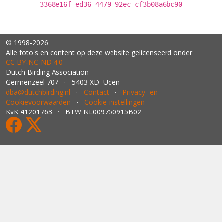
3368e16f-ed36-4479-92ec-cf3b08a6bc90
© 1998-2026
Alle foto's en content op deze website gelicenseerd onder
CC BY‑NC‑ND 4.0
Dutch Birding Association
Germenzeel 707 · 5403 XD Uden
dba@dutchbirding.nl
·
Contact
·
Privacy- en
Cookievoorwaarden
·
Cookie-instellingen
KvK 41201763 · BTW NL009750915B02