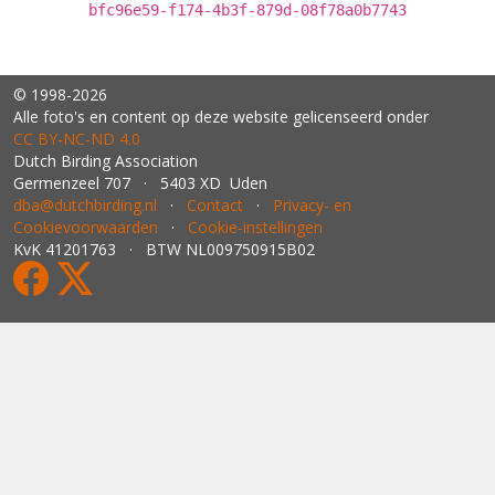
bfc96e59-f174-4b3f-879d-08f78a0b7743
© 1998-2026
Alle foto's en content op deze website gelicenseerd onder
CC BY‑NC‑ND 4.0
Dutch Birding Association
Germenzeel 707 · 5403 XD Uden
dba@dutchbirding.nl
·
Contact
·
Privacy- en
Cookievoorwaarden
·
Cookie-instellingen
KvK 41201763 · BTW NL009750915B02