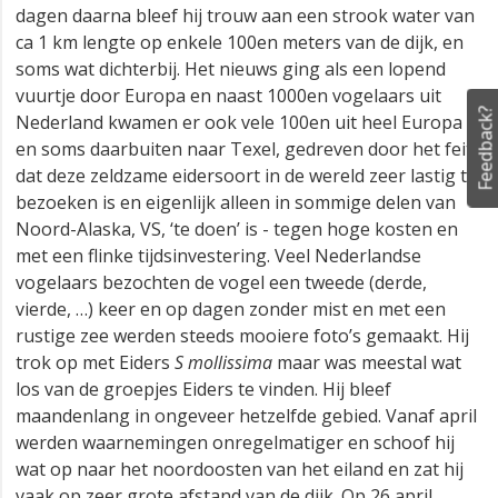
dagen daarna bleef hij trouw aan een strook water van
ca 1 km lengte op enkele 100en meters van de dijk, en
soms wat dichterbij. Het nieuws ging als een lopend
vuurtje door Europa en naast 1000en vogelaars uit
Feedback?
Nederland kwamen er ook vele 100en uit heel Europa
en soms daarbuiten naar Texel, gedreven door het feit
dat deze zeldzame eidersoort in de wereld zeer lastig te
bezoeken is en eigenlijk alleen in sommige delen van
Noord-Alaska, VS, ‘te doen’ is - tegen hoge kosten en
met een flinke tijdsinvestering. Veel Nederlandse
vogelaars bezochten de vogel een tweede (derde,
vierde, …) keer en op dagen zonder mist en met een
rustige zee werden steeds mooiere foto’s gemaakt. Hij
trok op met Eiders
S mollissima
maar was meestal wat
los van de groepjes Eiders te vinden. Hij bleef
maandenlang in ongeveer hetzelfde gebied. Vanaf april
werden waarnemingen onregelmatiger en schoof hij
wat op naar het noordoosten van het eiland en zat hij
vaak op zeer grote afstand van de dijk. Op 26 april