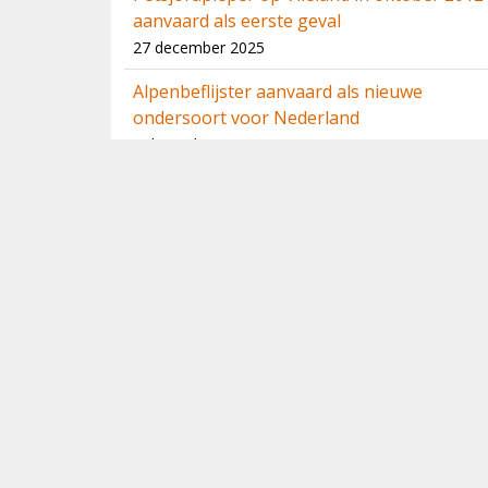
aanvaard als eerste geval
27 december 2025
Alpenbeflijster aanvaard als nieuwe
ondersoort voor Nederland
7 december 2025
Eerste serie besluiten over categorie D
10 november 2025
Vernieuwde soortteksten Dutch Avifauna
14 oktober 2025
Brileider aanvaard als nieuwe soort voor
Nederland
25 september 2025
Besluiten CDNA-zomervergadering 2025
19 juli 2025