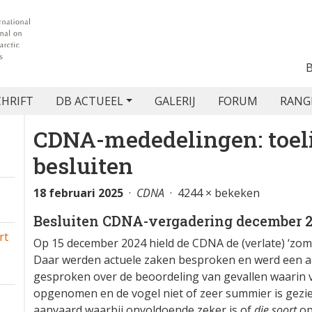
CHRIFT
DB ACTUEEL
GALERIJ
FORUM
RANG
CDNA-mededelingen: toeli
besluiten
18 februari 2025
·
CDNA
· 4244 × bekeken
Besluiten CDNA-vergadering december 
rt
Op 15 december 2024 hield de CDNA de (verlate) ‘zom
Daar werden actuele zaken besproken en werd een aa
gesproken over de beoordeling van gevallen waarin v
opgenomen en de vogel niet of zeer summier is gezi
aanvaard waarbij onvoldoende zeker is of
die soort
o