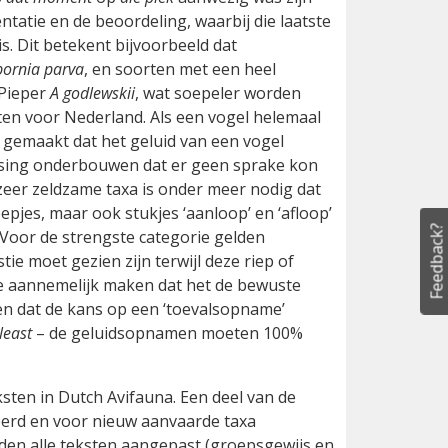
tatie en de beoordeling, waarbij die laatste
. Dit betekent bijvoorbeeld dat
ornia parva
, en soorten met een heel
 Pieper
A godlewskii
, wat soepeler worden
en voor Nederland. Als een vogel helemaal
n gemaakt dat het geluid van een vogel
tsing onderbouwen dat er geen sprake kon
 zeer zeldzame taxa is onder meer nodig dat
jes, maar ook stukjes ‘aanloop’ en ‘afloop’
Feedback?
 Voor de strengste categorie gelden
e moet gezien zijn terwijl deze riep of
nde aannemelijk maken dat het de bewuste
n dat de kans op een ‘toevalsopname’
least
– de geluidsopnamen moeten 100%
ksten in Dutch Avifauna. Een deel van de
seerd en voor nieuw aanvaarde taxa
en alle teksten aangepast (groepsgewijs en