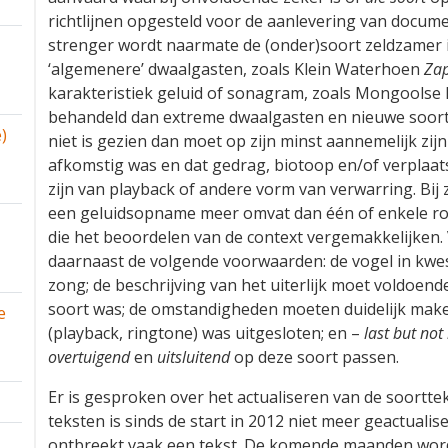
richtlijnen opgesteld voor de aanlevering van documen
strenger wordt naarmate de (onder)soort zeldzamer is
‘algemenere’ dwaalgasten, zoals Klein Waterhoen
Zap
karakteristiek geluid of sonagram, zoals Mongoolse
behandeld dan extreme dwaalgasten en nieuwe soort
)
niet is gezien dan moet op zijn minst aannemelijk zij
afkomstig was en dat gedrag, biotoop en/of verplaa
zijn van playback of andere vorm van verwarring. Bij
een geluidsopname meer omvat dan één of enkele roep
die het beoordelen van de context vergemakkelijken.
daarnaast de volgende voorwaarden: de vogel in kwesti
zong; de beschrijving van het uiterlijk moet voldoe
soort was; de omstandigheden moeten duidelijk make
e
(playback, ringtone) was uitgesloten; en –
last but not 
overtuigend
en
uitsluitend
op deze soort passen.
Er is gesproken over het actualiseren van de soortte
teksten is sinds de start in 2012 niet meer geactuali
ontbreekt vaak een tekst. De komende maanden word