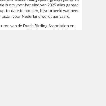
ie is om voor het eind van 2025 alles gereed
 up-to-date te houden, bijvoorbeeld wanneer
w taxon voor Nederland wordt aanvaard.
uren van de Dutch Birding Association en
 naar een gewijzigde categorie-indeling die
 landen wordt gehanteerd. Twee belangrijke
geïntroduceerde soorten met een duurzame
n soorten waarbij gevallen zowel een escape
 gerede twijfel over zowel ontsnapt als wild
et toelaat om een afgewogen besluit te
rantwoordelijkheid om categorie C te vullen
 Voor categorie D wordt een plan van
welke wijze soorten worden ingedeeld. De
nd zijn vastgesteld en die potentieel in
t de huidige ‘categorie E’, waarin alle
apte exemplaren). Ook de omgekeerde
nu op de A-lijst staan en die beter in
 aangegeven zal de commissie terughoudend