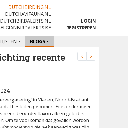
DUTCHBIRDING.NL
DUTCHAVIFAUNA.NL
🇬🇧
DUTCHBIRDALERTS.NL
LOGIN
BELGIANBIRDALERTS.BE
REGISTREREN
LIJSTEN
BLOGS
chting recente
2024
ervergadering’ in Vianen, Noord-Brabant.
ntal besluiten genomen. Er is onder meer
an een beoordeeltaxon alleen geluid is
en. Om te voorkomen dat gevallen worden
p
dat moment
op
die plek
aanwezig was zijn