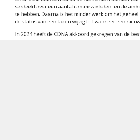
verdeeld over een aantal commissieleden) en de ambit
te hebben. Daarna is het minder werk om het geheel
de status van een taxon wijzigt of wanneer een nieu
In 2024 heeft de CDNA akkoord gekregen van de best
de Nederlandse Ornithologische Unie om over te gaan
beter aansluit bij de methodiek die in veel Europese
vervolgstappen zijn het inrichten van categorie C (
broedpopulatie) en categorie D. In Categorie D kome
kunnen zijn als een wilde vogel, waarbij sprake is van
en waarbij het huidige patroon van voorkomen het ni
nemen voor plaatsing in Categorie A of E. Voor de ve
en actueel te houden zal worden overlegd met Sovon.
aanpak opgesteld waarin nader wordt beschreven op 
indeling bestaat uit lijsten van soorten die in Nederla
aanmerking komen voor plaatsing in categorie D (vanui
soorten staan met bewezen of vermoedelijke ontsn
beweging wordt in beeld gebracht: zijn er soorten die 
categorie D geplaatst kunnen worden? Zoals eerder