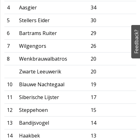
4
Aasgier
34
5
Stellers Eider
30
Feedback?
6
Bartrams Ruiter
29
7
Wilgengors
26
8
Wenkbrauwalbatros
20
Zwarte Leeuwerik
20
10
Blauwe Nachtegaal
19
11
Siberische Lijster
17
12
Steppehoen
15
13
Bandijsvogel
14
14
Haakbek
13