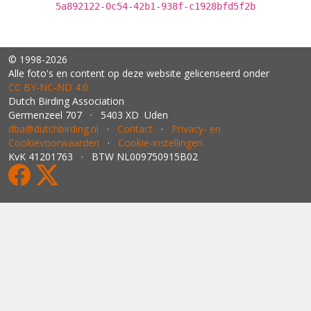
5a892122-0c54-42b1-938f-c1928bfd5f2b
© 1998-2026
Alle foto's en content op deze website gelicenseerd onder
CC BY‑NC‑ND 4.0
Dutch Birding Association
Germenzeel 707 · 5403 XD Uden
dba@dutchbirding.nl
·
Contact
·
Privacy- en
Cookievoorwaarden
·
Cookie-instellingen
KvK 41201763 · BTW NL009750915B02