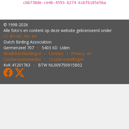
cbb738de-ce4b-4593-b274-616f6185e56a
© 1998-2026
Alle foto's en content op deze website gelicenseerd onder
CC BY‑NC‑ND 4.0
Dutch Birding Association
Germenzeel 707 · 5403 XD Uden
dba@dutchbirding.nl
·
Contact
·
Privacy- en
Cookievoorwaarden
·
Cookie-instellingen
KvK 41201763 · BTW NL009750915B02