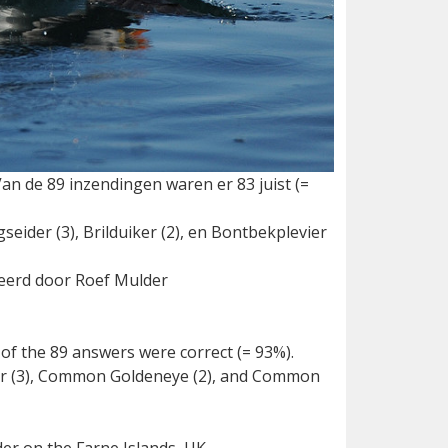
Van de 89 inzendingen waren er 83 juist (=
ider (3), Brilduiker (2), en Bontbekplevier
eerd door Roef Mulder
3 of the 89 answers were correct (= 93%).
der (3), Common Goldeneye (2), and Common