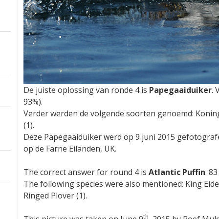
De juiste oplossing van ronde 4 is
Papegaaiduiker
. 
93%).
Verder werden de volgende soorten genoemd: Koningse
(1).
Deze Papegaaiduiker werd op 9 juni 2015 gefotograf
op de Farne Eilanden, UK.
The correct answer for round 4 is
Atlantic Puffin
. 8
The following species were also mentioned: King Ei
Ringed Plover (1).
th