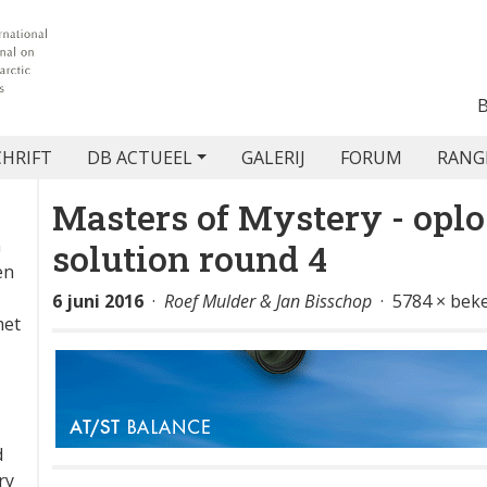
CHRIFT
DB ACTUEEL
GALERIJ
FORUM
RANG
Masters of Mystery - oplo
n
solution round 4
en
6 juni 2016
·
Roef Mulder & Jan Bisschop
· 5784 × bek
met
d
ry