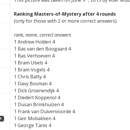
This picture was taken on June 9
, 2015 by Roef Muld
Ranking Masters-of-Mystery after 4 rounds
(only for those with 2 or more correct answers)
rank, name, correct answers
1 Andrew Holden 4
1 Bas van den Boogaard 4
1 Bas Verhoeven 4
1 Bram Ubels 4
1 Bram Vogels 4
1 Chris Batty 4
1 Davy Bosman 4
1 Dick Groenendijk 4
1 Diedert Koppenol 4
1 Dusan Brinkhuizen 4
1 Frank van Duivenvoorde 4
1 Geir Mobakken 4
1
1 George Tanis 4