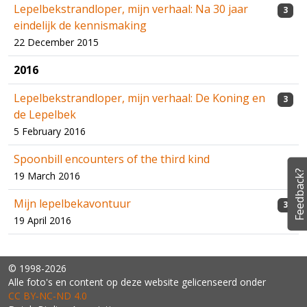
Lepelbekstrandloper, mijn verhaal: Na 30 jaar
3
eindelijk de kennismaking
22 December 2015
2016
Lepelbekstrandloper, mijn verhaal: De Koning en
3
de Lepelbek
5 February 2016
Spoonbill encounters of the third kind
Feedback?
19 March 2016
Mijn lepelbekavontuur
3
19 April 2016
© 1998-2026
Alle foto's en content op deze website gelicenseerd onder
CC BY‑NC‑ND 4.0