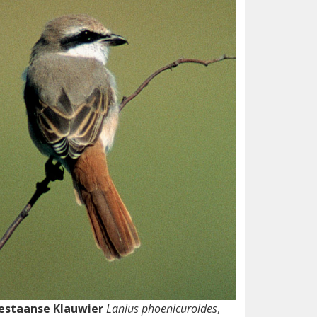
estaanse Klauwier
Lanius phoenicuroides
,