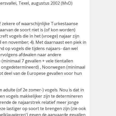
ersvallei, Texel, augustus 2002 (MvD)
 zekere of waarschijnlijke Turkestaanse
arvan de soort niet is (of kon worden)
ft vogels die in het (vroege) najaar zijn
 en november; 4). Met daarnaast een piek in
end op vogels die tijdens najaars- dan wel
vervolgens afdwalen naar andere
 (minimaal 7 gevallen + vele tientallen
 2 ongedetermineerd) , Noorwegen (minimaal
ot deel van de Europese gevallen voor hun
 adulte (of 2e zomer-) vogels. Nou is dat in
ssen vogels makkelijker zijn te determineren
urende de najaarstrek relatief meer jonge
e lastiger op soort te brengen zijn (zie ook
elklauwieren') geven de aanvaarde gevallen