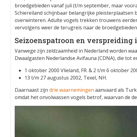
broedgebieden vanaf juli (t/m september, maar voora
Schiereiland schijnbaar belangrijke pleisterplaatsen bi
overwinteren. Adulte vogels trekken trouwens eerder
vervolgens weer de terugreis naar de broedgebieden
Seizoenspatroon en verspreiding 
Vanwege zijn zeldzaamheid in Nederland worden wa
Dwaalgasten Nederlandse Avifauna (CDNA), die tot e
1 oktober 2000 Vlieland, FR. & 2 t/m 6 oktober 20
13 t/m 27 augustus 2002, Texel, NH.
Daarnaast zijn
drie waarnemingen
aanvaard als Turke
omdat het onvolwassen vogels betrof, waarvan de det