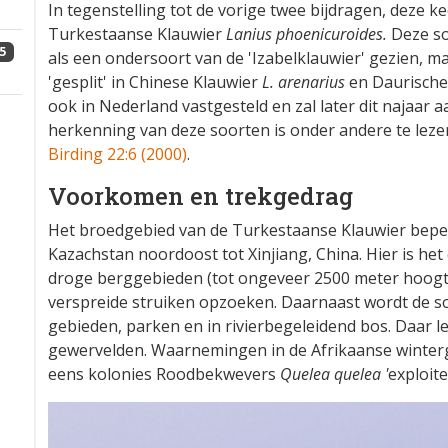
In tegenstelling tot de vorige twee bijdragen, deze k
Turkestaanse Klauwier
Lanius phoenicuroides.
Deze so
5
als een ondersoort van de 'Izabelklauwier' gezien, ma
'gesplit' in Chinese Klauwier
L. arenarius
en Daurische
ook in Nederland vastgesteld en zal later dit najaar
herkenning van deze soorten is onder andere te leze
Birding 22:6 (2000)
.
Voorkomen en trekgedrag
Het broedgebied van de Turkestaanse Klauwier beperk
Kazachstan noordoost tot Xinjiang, China. Hier is het
droge berggebieden (tot ongeveer 2500 meter hoogt
verspreide struiken opzoeken. Daarnaast wordt de s
gebieden, parken en in rivierbegeleidend bos. Daar l
gewervelden. Waarnemingen in de Afrikaanse winterg
eens kolonies Roodbekwevers
Quelea quelea '
exploite