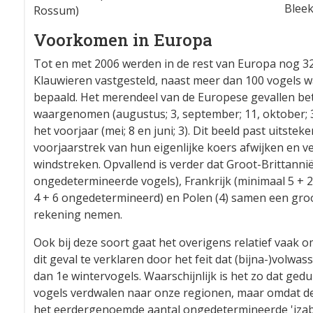
Bleek
Rossum)
Voorkomen in Europa
Tot en met 2006 werden in de rest van Europa nog 32
Klauwieren vastgesteld, naast meer dan 100 vogels wa
bepaald. Het merendeel van de Europese gevallen betre
waargenomen (augustus; 3, september; 11, oktober; 3
het voorjaar (mei; 8 en juni; 3). Dit beeld past uitstek
voorjaarstrek van hun eigenlijke koers afwijken en 
windstreken. Opvallend is verder dat Groot-Brittannië
ongedetermineerde vogels), Frankrijk (minimaal 5 +
4 + 6 ongedetermineerd) en Polen (4) samen een gro
rekening nemen.
Ook bij deze soort gaat het overigens relatief vaak om
dit geval te verklaren door het feit dat (bijna-)volwa
dan 1e wintervogels. Waarschijnlijk is het zo dat ged
vogels verdwalen naar onze regionen, maar omdat dez
het eerdergenoemde aantal ongedetermineerde 'izab