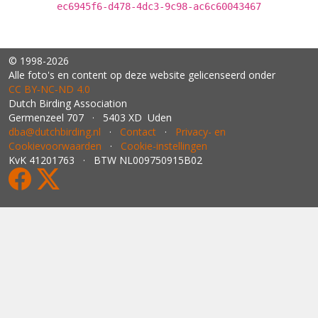
ec6945f6-d478-4dc3-9c98-ac6c60043467
© 1998-2026
Alle foto's en content op deze website gelicenseerd onder
CC BY‑NC‑ND 4.0
Dutch Birding Association
Germenzeel 707 · 5403 XD Uden
dba@dutchbirding.nl
·
Contact
·
Privacy- en
Cookievoorwaarden
·
Cookie-instellingen
KvK 41201763 · BTW NL009750915B02