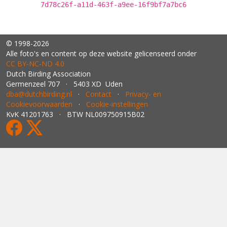
7d78c26f-a11d-463f-a9ee-16f9bf7a7bc6
© 1998-2026
Alle foto's en content op deze website gelicenseerd onder
CC BY‑NC‑ND 4.0
Dutch Birding Association
Germenzeel 707 · 5403 XD Uden
dba@dutchbirding.nl
·
Contact
·
Privacy- en
Cookievoorwaarden
·
Cookie-instellingen
KvK 41201763 · BTW NL009750915B02