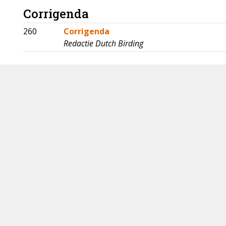
Corrigenda
260
Corrigenda
Redactie Dutch Birding
WP reports
260 - 276
June to late July 2019
Łukasz Ławicki & Arnoud B van den Berg
Recente meldingen / recent report
277 - 289
Mei-juni 2019
Roy Slaterus, Hans Groot & Vincent van der Sp
DB Actueel
290 - 291
New bird species described in 2018
Łukasz Ławicki & André J van Loon