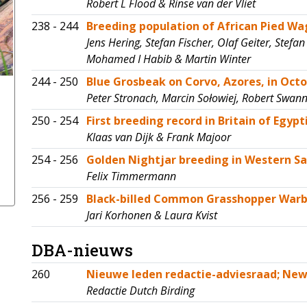
Robert L Flood & Rinse van der Vliet
238 - 244
Breeding population of African Pied Wag
Jens Hering, Stefan Fischer, Olaf Geiter, Stefan
Mohamed I Habib & Martin Winter
244 - 250
Blue Grosbeak on Corvo, Azores, in Oct
Peter Stronach, Marcin Sołowiej, Robert Swann
250 - 254
First breeding record in Britain of Egy
Klaas van Dijk & Frank Majoor
254 - 256
Golden Nightjar breeding in Western Sa
Felix Timmermann
256 - 259
Black-billed Common Grasshopper Warbl
Jari Korhonen & Laura Kvist
DBA-nieuws
260
Nieuwe leden redactie-adviesraad; New
Redactie Dutch Birding