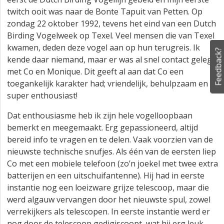
Feedback?
Op 15 juli 2025 is Co van der Wardt overleden. Voor
velen kwam dit trieste bericht plotseling, maar Co was al
een paar maanden ziek. Velen hebben Co nog gezien bij
de Pacifische Parelduiker en Brileider in januari 2025. Co
was al vanaf de eind 80-er jaren een veel en graag
gezien gezicht in de DB-twitch-scene.
Ik weet de dag nog goed, dat ik Co en zijn vrouw
Monique voor het eerst ontmoette. Ik had voor het
eerst de Dutch Birding Vogellijn gebeld en mijn eerste
twitch ooit was naar de Bonte Tapuit van Petten. Op
zondag 22 oktober 1992, tevens het eind van een Dutch
Birding Vogelweek op Texel. Veel mensen die van Texel
kwamen, deden deze vogel aan op hun terugreis. Ik
kende daar niemand, maar er was al snel contact gelegd