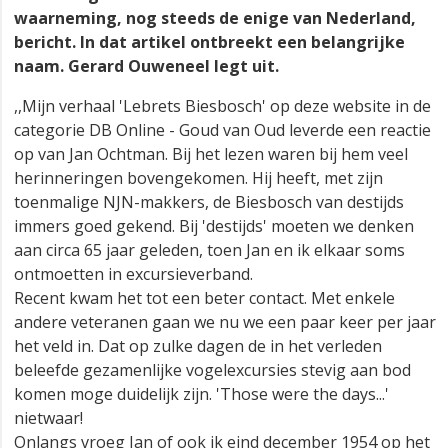
waarneming, nog steeds de enige van Nederland,
bericht. In dat artikel ontbreekt een belangrijke
naam. Gerard Ouweneel legt uit.
,,Mijn verhaal 'Lebrets Biesbosch' op deze website in de
categorie DB Online - Goud van Oud leverde een reactie
op van Jan Ochtman. Bij het lezen waren bij hem veel
herinneringen bovengekomen. Hij heeft, met zijn
toenmalige NJN-makkers, de Biesbosch van destijds
immers goed gekend. Bij 'destijds' moeten we denken
aan circa 65 jaar geleden, toen Jan en ik elkaar soms
ontmoetten in excursieverband.
Recent kwam het tot een beter contact. Met enkele
andere veteranen gaan we nu we een paar keer per jaar
het veld in. Dat op zulke dagen de in het verleden
beleefde gezamenlijke vogelexcursies stevig aan bod
komen moge duidelijk zijn. 'Those were the days...'
nietwaar!
Onlangs vroeg Jan of ook ik eind december 1954 op het