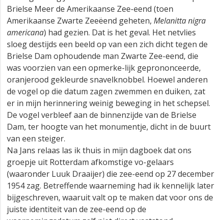
Brielse Meer de Amerikaanse Zee-eend (toen
Amerikaanse Zwarte Zeeëend geheten,
Melanitta nigra
americana
) had gezien. Dat is het geval. Het netvlies
sloeg destijds een beeld op van een zich dicht tegen de
Brielse Dam ophoudende man Zwarte Zee-eend, die
was voorzien van een opmerke-lijk geprononceerde,
oranjerood gekleurde snavelknobbel. Hoewel anderen
de vogel op die datum zagen zwemmen en duiken, zat
er in mijn herinnering weinig beweging in het schepsel.
De vogel verbleef aan de binnenzijde van de Brielse
Dam, ter hoogte van het monumentje, dicht in de buurt
van een steiger.
Na Jans relaas las ik thuis in mijn dagboek dat ons
groepje uit Rotterdam afkomstige vo-gelaars
(waaronder Luuk Draaijer) die zee-eend op 27 december
1954 zag. Betreffende waarneming had ik kennelijk later
bijgeschreven, waaruit valt op te maken dat voor ons de
juiste identiteit van de zee-eend op de