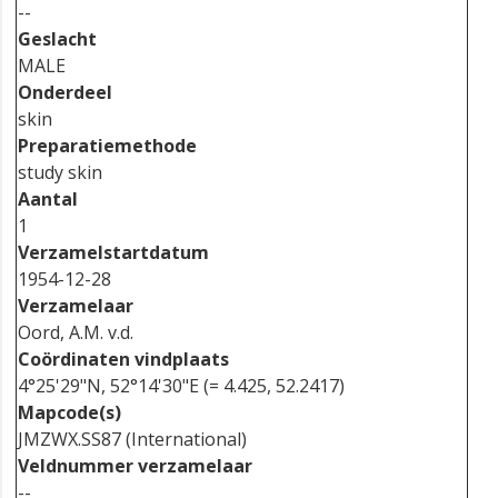
--
Geslacht
MALE
Onderdeel
skin
Preparatiemethode
study skin
Aantal
1
Verzamelstartdatum
1954-12-28
Verzamelaar
Oord, A.M. v.d.
Coördinaten vindplaats
4°25'29"N, 52°14'30"E (= 4.425, 52.2417)
Mapcode(s)
JMZWX.SS87 (International)
Veldnummer verzamelaar
--