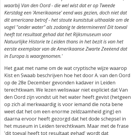
waarbij Van den Oord - die wel wist dat er op Tweede
Kerstdag een 'Amerikaanse' eend was gezien, doch niet dat
dit americana betrof - het stoute kunststuk uithaalde om de
vogel "onder water'' als zodanig te determineren! Dit toeval
heeft tot resultaat gehad dat het Rijksmuseum voor
Natuurlijke Historie te Leiden thans in het bezit is van het
eerste exemplaar van de Amerikaanse Zwarte Zeeëend dat
in Europa is waargenomen.'
Het gaat met name om de wat cryptische wijze waarop
Kist en Swaab beschrijven hoe het door A. van den Oord
op de 28e December gevonden kadaver in Leiden
terechtkwam. We lezen weliswaar niet expliciet dat Van
den Oord zijn vondst uit het water heeft gevist (hetgeen
op zich al merkwaardig is voor iemand die nota bene
weet dat het om een enorme zeldzaamheid ging) en
daarna ervoor heeft gezorgd dat het dode schepsel in
het museum in Leiden terechtkwam. Maar met de frase
'dit toeval heeft tot resultaat gehad' wordt dat