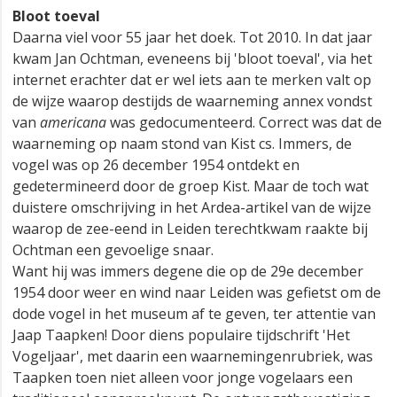
Bloot toeval
Daarna viel voor 55 jaar het doek. Tot 2010. In dat jaar
kwam Jan Ochtman, eveneens bij 'bloot toeval', via het
internet erachter dat er wel iets aan te merken valt op
de wijze waarop destijds de waarneming annex vondst
van
americana
was gedocumenteerd. Correct was dat de
waarneming op naam stond van Kist cs. Immers, de
vogel was op 26 december 1954 ontdekt en
gedetermineerd door de groep Kist. Maar de toch wat
duistere omschrijving in het Ardea-artikel van de wijze
waarop de zee-eend in Leiden terechtkwam raakte bij
Ochtman een gevoelige snaar.
Want hij was immers degene die op de 29e december
1954 door weer en wind naar Leiden was gefietst om de
dode vogel in het museum af te geven, ter attentie van
Jaap Taapken! Door diens populaire tijdschrift 'Het
Vogeljaar', met daarin een waarnemingenrubriek, was
Taapken toen niet alleen voor jonge vogelaars een