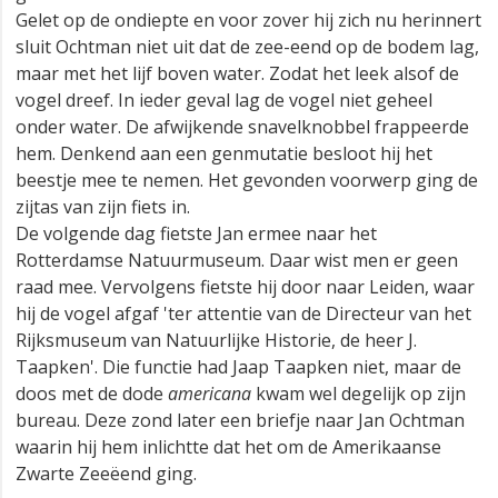
Gelet op de ondiepte en voor zover hij zich nu herinnert
sluit Ochtman niet uit dat de zee-eend op de bodem lag,
maar met het lijf boven water. Zodat het leek alsof de
vogel dreef. In ieder geval lag de vogel niet geheel
onder water. De afwijkende snavelknobbel frappeerde
hem. Denkend aan een genmutatie besloot hij het
beestje mee te nemen. Het gevonden voorwerp ging de
zijtas van zijn fiets in.
De volgende dag fietste Jan ermee naar het
Rotterdamse Natuurmuseum. Daar wist men er geen
raad mee. Vervolgens fietste hij door naar Leiden, waar
hij de vogel afgaf 'ter attentie van de Directeur van het
Rijksmuseum van Natuurlijke Historie, de heer J.
Taapken'. Die functie had Jaap Taapken niet, maar de
doos met de dode
americana
kwam wel degelijk op zijn
bureau. Deze zond later een briefje naar Jan Ochtman
waarin hij hem inlichtte dat het om de Amerikaanse
Zwarte Zeeëend ging.