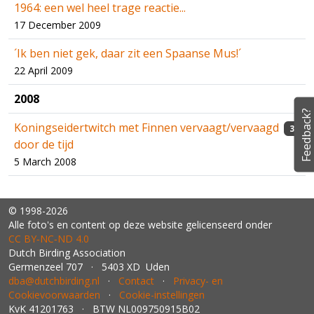
1964: een wel heel trage reactie...
17 December 2009
´Ik ben niet gek, daar zit een Spaanse Mus!´
22 April 2009
2008
Feedback?
Koningseidertwitch met Finnen vervaagt/vervaagd
3
door de tijd
5 March 2008
© 1998-2026
Alle foto's en content op deze website gelicenseerd onder
CC BY‑NC‑ND 4.0
Dutch Birding Association
Germenzeel 707 · 5403 XD Uden
dba@dutchbirding.nl
·
Contact
·
Privacy- en
Cookievoorwaarden
·
Cookie-instellingen
KvK 41201763 · BTW NL009750915B02