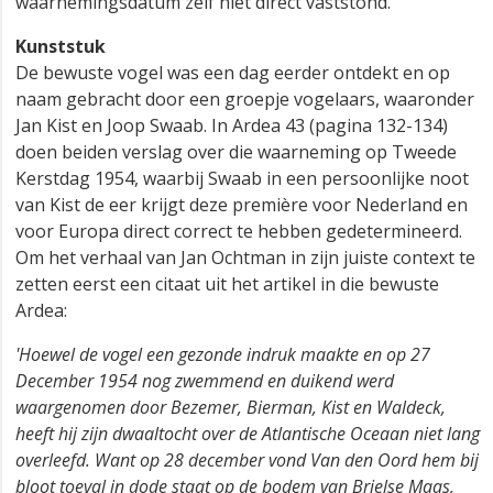
waarnemingsdatum zelf niet direct vaststond.
Kunststuk
De bewuste vogel was een dag eerder ontdekt en op
naam gebracht door een groepje vogelaars, waaronder
Jan Kist en Joop Swaab. In Ardea 43 (pagina 132-134)
doen beiden verslag over die waarneming op Tweede
Kerstdag 1954, waarbij Swaab in een persoonlijke noot
van Kist de eer krijgt deze première voor Nederland en
voor Europa direct correct te hebben gedetermineerd.
Om het verhaal van Jan Ochtman in zijn juiste context te
zetten eerst een citaat uit het artikel in die bewuste
Ardea:
'Hoewel de vogel een gezonde indruk maakte en op 27
December 1954 nog zwemmend en duikend werd
waargenomen door Bezemer, Bierman, Kist en Waldeck,
heeft hij zijn dwaaltocht over de Atlantische Oceaan niet lang
overleefd. Want op 28 december vond Van den Oord hem bij
bloot toeval in dode staat op de bodem van Brielse Maas,