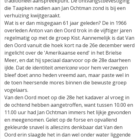
traditioneel aanspreekpunt. De ontvangstbevestiging
die Taapken nadien aan Jan Ochtman zond is bij een
verhuizing kwijtgeraakt.
Wat is er dan misgegaan 61 jaar geleden? De in 1966
overleden Anton van den Oord trok in de vijftiger jaren
regelmatig op met de groep Kist. Aannemelijk is dat Van
den Oord vanuit die hoek kort na de 26e december werd
ingelicht over de 'Amerikaanse eend' in het Brielse
Meer, en dat hij speciaal daarvoor op de 28e daarheen
ijlde. Dat de identiteit
americana
voor hem verzwegen
bleef doet anno heden vreemd aan, maar paste wel in
de toen heersende mores binnen die bewuste groep
vogelaars.
Van den Oord moet op die 28e het kadaver al vroeg in
de ochtend hebben aangetroffen, want tussen 10.00 en
11.00 uur had Jan Ochtman immers het lijkje gevonden
en meegenomen. Gelet op de forse en opvallend
gekleurde snavel is alleszins denkbaar dat Van den
Oord erin slaagde het in dan wel onder water liggende