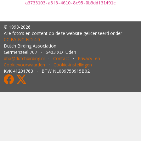
a3733103-a5f3-4610-8c95-0b9ddf31491c
© 1998-2026
Alle foto's en content op deze website gelicenseerd onder
CC BY‑NC‑ND 4.0
Dutch Birding Association
Germenzeel 707 · 5403 XD Uden
dba@dutchbirding.nl
·
Contact
·
Privacy- en
Cookievoorwaarden
·
Cookie-instellingen
KvK 41201763 · BTW NL009750915B02