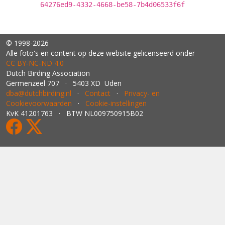
64276ed9-4332-4668-be58-7b4d06533f6f
© 1998-2026
Alle foto's en content op deze website gelicenseerd onder
CC BY‑NC‑ND 4.0
Dutch Birding Association
Germenzeel 707 · 5403 XD Uden
dba@dutchbirding.nl
·
Contact
·
Privacy- en
Cookievoorwaarden
·
Cookie-instellingen
KvK 41201763 · BTW NL009750915B02