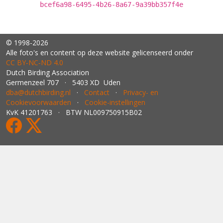
bcef6a98-6495-4b26-8a67-9a39bb357f4e
© 1998-2026
Alle foto's en content op deze website gelicenseerd onder
CC BY‑NC‑ND 4.0
Dutch Birding Association
Germenzeel 707 · 5403 XD Uden
dba@dutchbirding.nl
·
Contact
·
Privacy- en
Cookievoorwaarden
·
Cookie-instellingen
KvK 41201763 · BTW NL009750915B02