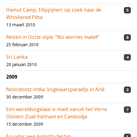
Hamut Camp, Filippijnen: op zoek naar de
5
Whiskered Pitta
13 maart 2010
Reizen in Ozzie-style: “No worries mate!!”
8
25 februari 2010
Sri Lanka
4
20 januari 2010
2009
Noordoost-India: Vogelaarsparadijs in Azië
3
30 december 2009
Een wereldvogelaar e-mailt vanuit het Verre
7
Oosten: Zuid-Vietnam en Cambodja
15 december 2009
Ecuador: een Antpitta festijn
1