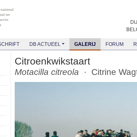
CHRIFT
DB ACTUEEL
GALERIJ
FORUM
RANG
Citroenkwikstaart
Motacilla citreola
· Citrine 