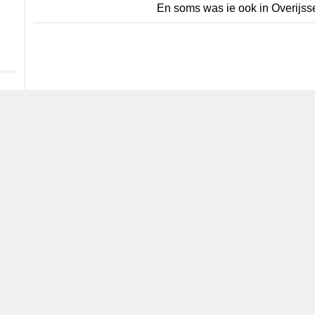
En soms was ie ook in Overijs
Reageer
Dutch Birding Association
Germenzeel 707 · 5403 XD Uden
dba@dutchbirding.nl
·
Contact
·
Privacy- en Cookievoorw
KvK 41201763 · BTW NL009750915B02