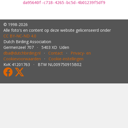
da95640f-c718-4265-bc5d-4b01239f5df9
© 1998-2026
Alle foto's en content op deze website gelicenseerd onder
CC BY‑NC‑ND 4.0
Dutch Birding Association
Germenzeel 707 · 5403 XD Uden
dba@dutchbirding.nl
·
Contact
·
Privacy- en
Cookievoorwaarden
·
Cookie-instellingen
KvK 41201763 · BTW NL009750915B02