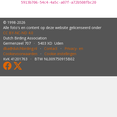
5913b706-54c4-4a5c-a07f-a72b508fbc20
© 1998-2026
Alle foto's en content op deze website gelicenseerd onder
CC BY‑NC‑ND 4.0
Dutch Birding Association
Germenzeel 707 · 5403 XD Uden
dba@dutchbirding.nl
·
Contact
·
Privacy- en
Cookievoorwaarden
·
Cookie-instellingen
KvK 41201763 · BTW NL009750915B02