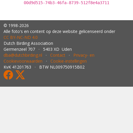
00d9d515-74b3-46fa-8739-512f8e4a3711
© 1998-2026
Alle foto's en content op deze website gelicenseerd onder
CC BY‑NC‑ND 4.0
Dutch Birding Association
Germenzeel 707 · 5403 XD Uden
dba@dutchbirding.nl
·
Contact
·
Privacy- en
Cookievoorwaarden
·
Cookie-instellingen
KvK 41201763 · BTW NL009750915B02