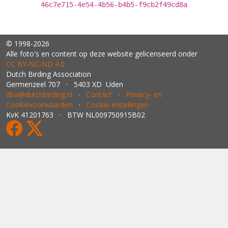
46c7e715-4e54-4b56-b4b5-f9cb2f49cd8a
© 1998-2026
Alle foto's en content op deze website gelicenseerd onder
CC BY‑NC‑ND 4.0
Dutch Birding Association
Germenzeel 707 · 5403 XD Uden
dba@dutchbirding.nl
·
Contact
·
Privacy- en
Cookievoorwaarden
·
Cookie-instellingen
KvK 41201763 · BTW NL009750915B02