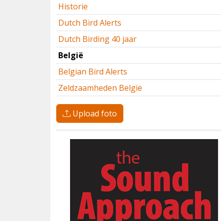
Historie
Dutch Bird Alerts
Dutch Birding 40 jaar
België
Belgian Bird Alerts
Zeldzaamheden België
Soortnaam
Upload foto