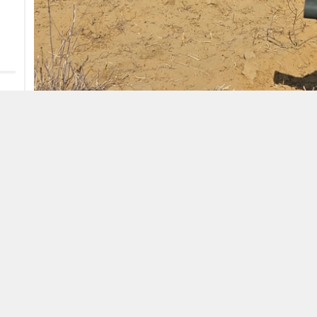
Datum
31 januari 2026
Locatie
Desert National Park Rajasthan India