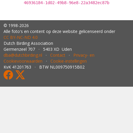
46936184-1d02-49b8-96e8-22a3482ec87b
© 1998-2026
Alle foto's en content op deze website gelicenseerd onder
CC BY‑NC‑ND 4.0
Dutch Birding Association
Germenzeel 707 · 5403 XD Uden
dba@dutchbirding.nl
·
Contact
·
Privacy- en
Cookievoorwaarden
·
Cookie-instellingen
KvK 41201763 · BTW NL009750915B02