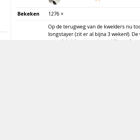
Bekeken
1276 ×
Op de terugweg van de kwelders nu toc
longstayer (zit er al bijna 3 weken!). D
zeer dichtbij te benaderen. Vliegt af en
plukken om vervolgens weer voor je ne
Discussie
Reageer
Fred Visscher
·
9 november 2025 22:0