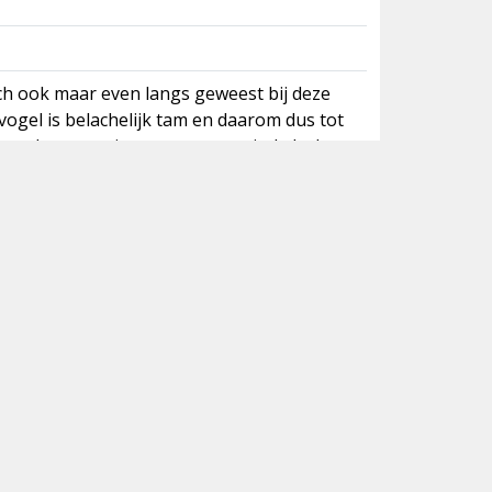
h ook maar even langs geweest bij deze
e vogel is belachelijk tam en daarom dus tot
 toe dwars om je oren om wat uit de lucht te
us neer te ploffen. Waanzinnig.
8, gewijzigd 9 november 2025 22:08