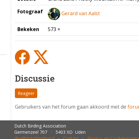
Fotograaf
Gerard van Aalst
Bekeken
573 ×
Discussie
Reageer
Gebruikers van het forum gaan akkoord met de
foru
Dutch Birding Association
Germenzeel 707 · 5403 XD Uden
dba@dutchbirding.nl
·
Contact
·
Privacy- en Cookievoorw