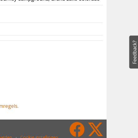
Feedback?
mregels
.
aarden
·
Cookie-instellingen