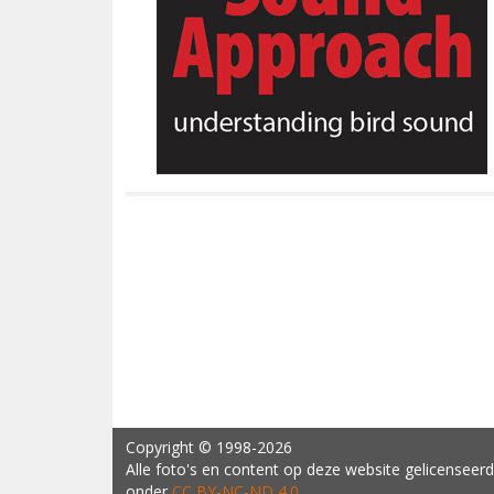
Copyright
© 1998-2026
Alle foto's en content op deze website gelicenseerd
onder
CC BY‑NC‑ND 4.0