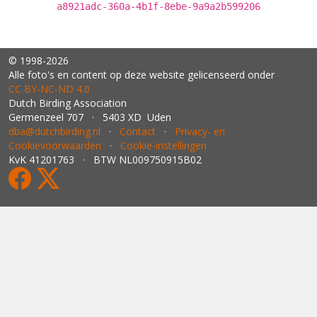
a8921adc-360a-4b1f-8ebe-9a9a2b599206
© 1998-2026
Alle foto's en content op deze website gelicenseerd onder
CC BY‑NC‑ND 4.0
Dutch Birding Association
Germenzeel 707 · 5403 XD Uden
dba@dutchbirding.nl
·
Contact
·
Privacy- en
Cookievoorwaarden
·
Cookie-instellingen
KvK 41201763 · BTW NL009750915B02