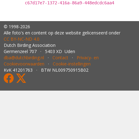
c67d17e7-1372-416a-86a9-448edcdc6aa4
© 1998-2026
Alle foto's en content op deze website gelicenseerd onder
CC BY‑NC‑ND 4.0
Dutch Birding Association
Germenzeel 707 · 5403 XD Uden
dba@dutchbirding.nl
·
Contact
·
Privacy- en
Cookievoorwaarden
·
Cookie-instellingen
KvK 41201763 · BTW NL009750915B02