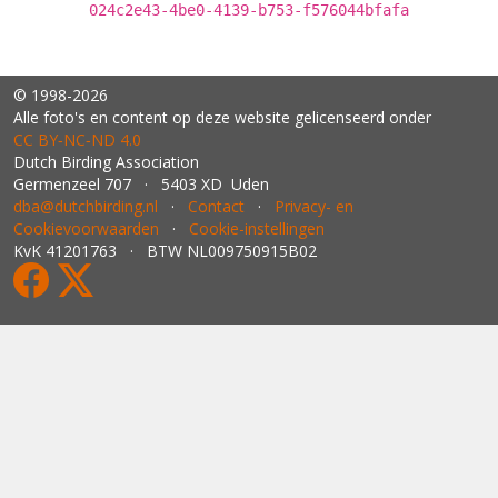
024c2e43-4be0-4139-b753-f576044bfafa
© 1998-2026
Alle foto's en content op deze website gelicenseerd onder
CC BY‑NC‑ND 4.0
Dutch Birding Association
Germenzeel 707 · 5403 XD Uden
dba@dutchbirding.nl
·
Contact
·
Privacy- en
Cookievoorwaarden
·
Cookie-instellingen
KvK 41201763 · BTW NL009750915B02